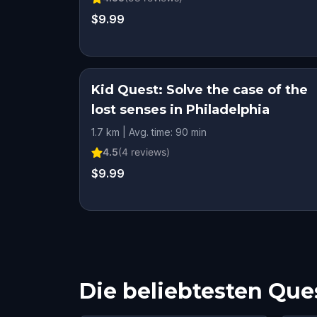
$9.99
Kid Quest: Solve the case of the
lost senses in Philadelphia
1.7 km | Avg. time: 90 min
4.5
(
4
reviews)
$9.99
Die beliebtesten Ques