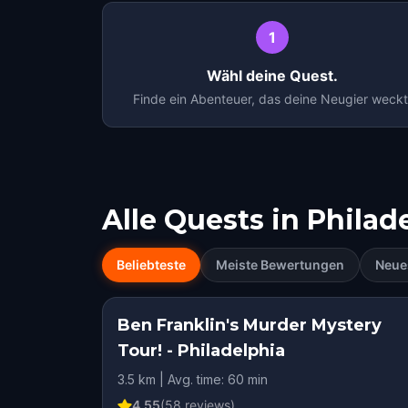
1
Wähl deine Quest.
Finde ein Abenteuer, das deine Neugier weckt
Alle Quests in
Philad
Beliebteste
Meiste Bewertungen
Neue
Ben Franklin's Murder Mystery
Tour! - Philadelphia
3.5 km | Avg. time: 60 min
4.55
(
58
reviews)