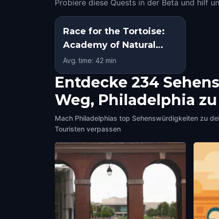
Probiere diese Quests in der Beta und hilf u
Race for the Tortoise:
Academy of Natural
Sciences, Philadelphia
Avg. time: 42 min
Entdecke 234 Sehensw
Weg, Philadelphia z
Mach Philadelphias top Sehenswürdigkeiten zu de
Touristen verpassen