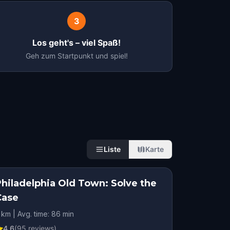
3
Los geht's – viel Spaß!
Geh zum Startpunkt und spiel!
Liste
Karte
Philadelphia Old Town: Solve the
Case
 km | Avg. time: 86 min
4.6
(
95
reviews)