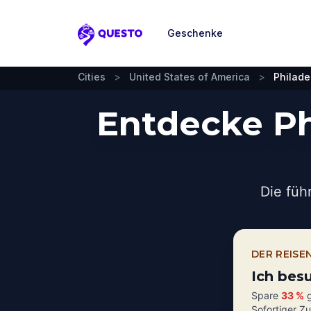
Geschenke
Questo
Cities
>
United States of America
>
Philade
Entdecke Ph
Die füh
DER REISE
Ich bes
Spare
33 %
g
Sofortiger Z