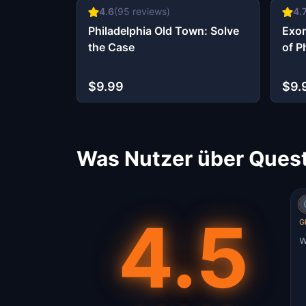
4.6
(
95
reviews)
4.
Philadelphia Old Town: Solve
Exor
the Case
of P
$9.99
$9.
Was Nutzer über Quest
4.5
G
w