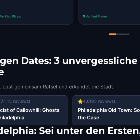
Verified Player
Verified Player
igen Dates: 3 unvergessliche
e
. Löst gemeinsam Rätsel und erkundet die Stadt.
77
(
115
reviews)
4.6
(
95
reviews)
cist of Callowhill: Ghosts
Philadelphia Old Town: So
hiladelphia
the Case
elphia: Sei unter den Ersten,