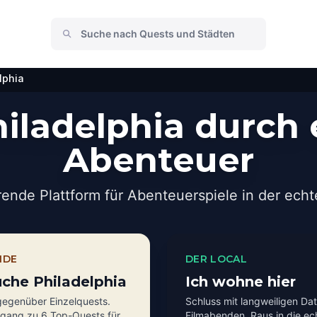
lphia
iladelphia durch 
Abenteuer
rende Plattform für Abenteuerspiele in der echt
NDE
DER LOCAL
uche Philadelphia
Ich wohne hier
egenüber Einzelquests.
Schluss mit langweiligen Da
ugang zu 6 Top-Quests für
Filmabenden. Raus in die ec