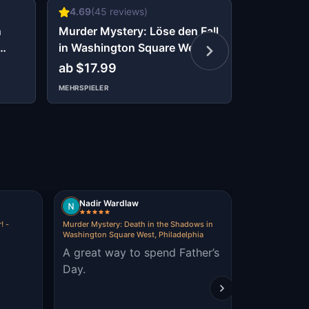
4.69
(
45
reviews)
4.5
(
4
rev
n
Murder Mystery: Löse den Fall
Kid Quest:
in Washington Square West
the lost s
Philadelphia
ab $17.99
$9.99
MEHRSPIELER
Nadir Wardlaw
Regina Fi
! -
Murder Mystery: Death in the Shadows in
Lucky Treasure
Washington Square West, Philadelphia
in Philadelphia
A great way to spend Father’s
I had a sur
Day.
breathtaki
was alread
participate