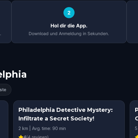
2
Hol dir die App.
.
Download und Anmeldung in Sekunden.
elphia
ste
Philadelphia Detective Mystery:
Infiltrate a Secret Society!
2 km | Avg. time: 90 min
5
4
(
4
reviews)