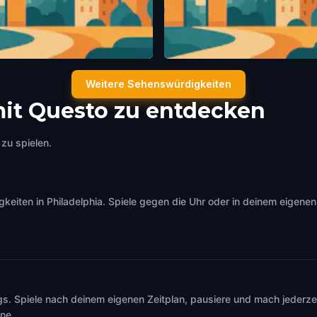
t Plaza
Philadelphia Muses Mural
Weitere Sehenswürdigkeiten
elphia
,
United States of America
Philadelphia
,
United States of Ameri
mit Questo zu entdecken
zu spielen.
iten in Philadelphia. Spiele gegen die Uhr oder in deinem eigenen 
s. Spiele nach deinem eigenen Zeitplan, pausiere und mach jederzei
ine.