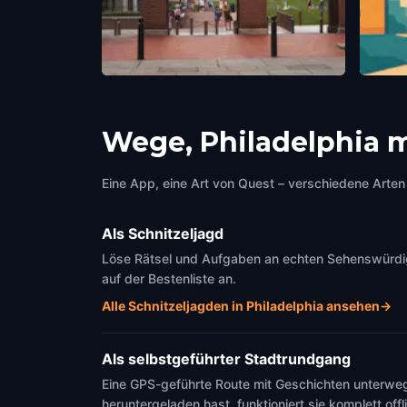
National Constitution Center
Luber
Philadelphia
,
United States of America
Philad
Wege, Philadelphia 
Eine App, eine Art von Quest – verschiedene Arten 
Als Schnitzeljagd
Löse Rätsel und Aufgaben an echten Sehenswürdigke
auf der Bestenliste an.
Alle Schnitzeljagden in Philadelphia ansehen
→
Als selbstgeführter Stadtrundgang
Eine GPS-geführte Route mit Geschichten unterweg
heruntergeladen hast, funktioniert sie komplett offl