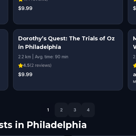
$9.99
$
Dorothy’s Quest: The Trials of Oz
M
in Philadelphia
2.2 km | Avg. time: 90 min
2
4.5
(
2
reviews)
$9.99
a
M
1
2
3
4
ts in
Philadelphia