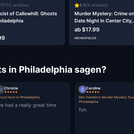
77
(
115
reviews)
4.5
(
6
reviews)
cist of Callowhill: Ghosts
Murder Mystery: Crime o
hiladelphia
Date Night in Center City,
Philadelphia
ab $17.99
99
MEHRSPIELER
s in Philadelphia sagen?
Christie
Caroline
host Hunt in Philadelphia
Ben Franklin's Murder Mystery Tour
Philadelphia
e had a really great time
fun.