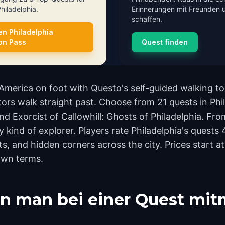
Philadelphia.
Erinnerungen mit Freunden u
schaffen.
en Philadelphia
ion Pass
Quest finden
 America on foot with Questo's self-guided walking to
ors walk straight past. Choose from 21 quests in Phil
and Exorcist of Callowhill: Ghosts of Philadelphia. F
y kind of explorer. Players rate Philadelphia's quests
 and hidden corners across the city. Prices start at
own terms.
n man bei einer Quest mi