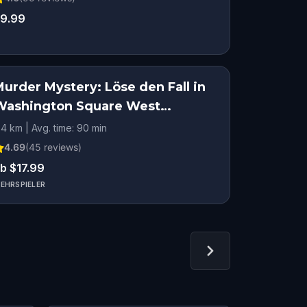
9.99
urder Mystery: Löse den Fall in
Washington Square West
Philadelphia
.4 km | Avg. time: 90 min
4.69
(
45
reviews)
b $17.99
EHRSPIELER