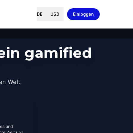
DE
USD
Einloggen
ein gamified
en Welt.
tes und
hte Welt und