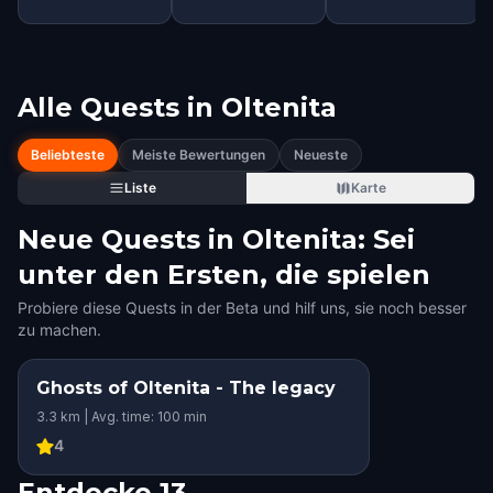
Alle Quests in
Oltenita
Beliebteste
Meiste Bewertungen
Neueste
Liste
Karte
Neue Quests in Oltenita: Sei
unter den Ersten, die spielen
Probiere diese Quests in der Beta und hilf uns, sie noch besser
zu machen.
Ghosts of Oltenita - The legacy
3.3 km | Avg. time: 100 min
4
Entdecke 13