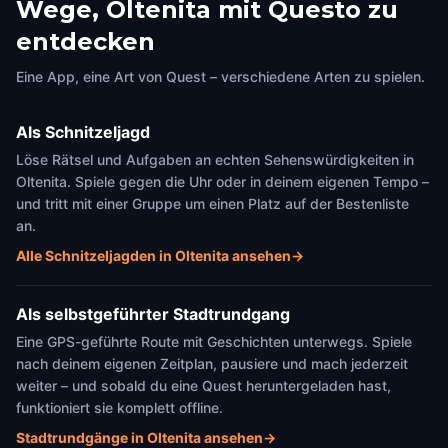
Wege, Oltenita mit Questo zu
Biserica Sfântul Gheorghe
Parcul Mare Oltenița
entdecken
Oltenita
,
Romania
Oltenita
,
Romania
Eine App, eine Art von Quest – verschiedene Arten zu spielen.
Als Schnitzeljagd
Löse Rätsel und Aufgaben an echten Sehenswürdigkeiten in
Oltenita. Spiele gegen die Uhr oder in deinem eigenen Tempo –
und tritt mit einer Gruppe um einen Platz auf der Bestenliste
an.
Alle Schnitzeljagden in Oltenita ansehen
→
Als selbstgeführter Stadtrundgang
Eine GPS-geführte Route mit Geschichten unterwegs. Spiele
nach deinem eigenen Zeitplan, pausiere und mach jederzeit
weiter – und sobald du eine Quest heruntergeladen hast,
funktioniert sie komplett offline.
Stadtrundgänge in Oltenita ansehen
→