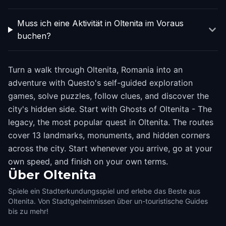
Muss ich eine Aktivität in Oltenita im Voraus
buchen?
Turn a walk through Oltenita, Romania into an
adventure with Questo's self-guided exploration
games, solve puzzles, follow clues, and discover the
city's hidden side. Start with Ghosts of Oltenita - The
legacy, the most popular quest in Oltenita. The routes
cover 13 landmarks, monuments, and hidden corners
across the city. Start whenever you arrive, go at your
own speed, and finish on your own terms.
Über
Oltenita
Spiele ein Stadterkundungsspiel und erlebe das Beste aus
Oltenita. Von Stadtgeheimnissen über un-touristische Guides
bis zu mehr!