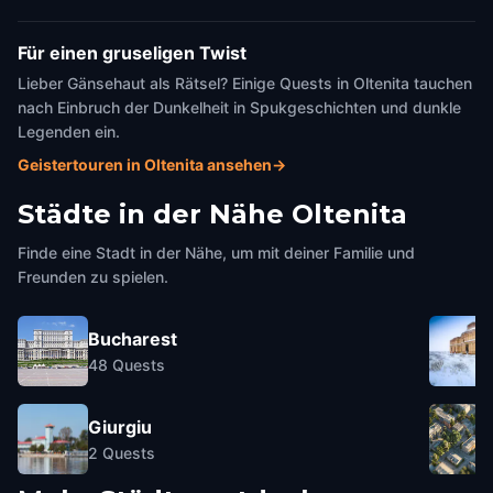
Für einen gruseligen Twist
Lieber Gänsehaut als Rätsel? Einige Quests in Oltenita tauchen
nach Einbruch der Dunkelheit in Spukgeschichten und dunkle
Legenden ein.
Geistertouren in Oltenita ansehen
→
Städte in der Nähe
Oltenita
Finde eine Stadt in der Nähe, um mit deiner Familie und
Freunden zu spielen.
Bucharest
48
Quests
Giurgiu
2
Quests