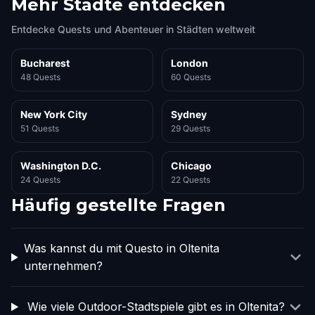
Mehr Städte entdecken
Entdecke Quests und Abenteuer in Städten weltweit
Bucharest
London
48 Quests
60 Quests
New York City
Sydney
51 Quests
29 Quests
Washington D.C.
Chicago
24 Quests
22 Quests
Häufig gestellte Fragen
Was kannst du mit Questo in Oltenita
unternehmen?
Wie viele Outdoor-Stadtspiele gibt es in Oltenita?