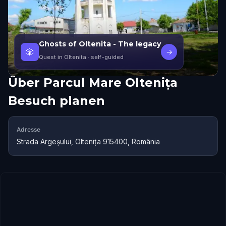
Ghosts of Oltenita - The legacy
🎲
→
Quest in Oltenita
· self-guided
Über
Parcul Mare Oltenița
Besuch planen
Adresse
Strada Argeșului, Oltenița 915400, România