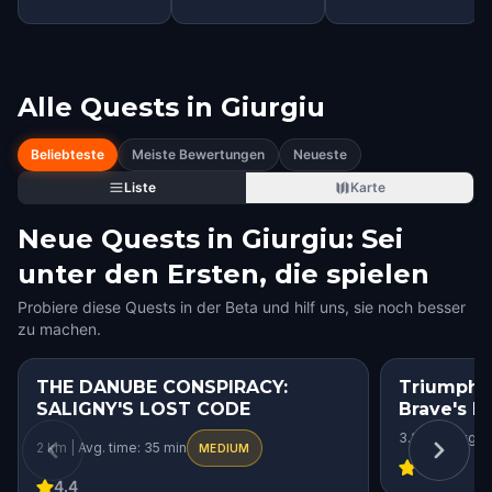
Alle Quests in
Giurgiu
Beliebteste
Meiste Bewertungen
Neueste
Liste
Karte
Neue Quests in Giurgiu: Sei
unter den Ersten, die spielen
Probiere diese Quests in der Beta und hilf uns, sie noch besser
zu machen.
THE DANUBE CONSPIRACY:
Triumph 
SALIGNY'S LOST CODE
Brave's Ba
3.2 km | Avg. 
2 km | Avg. time: 35 min
MEDIUM
4.86
4.4