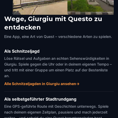
Wege, Giurgiu mit Questo zu
Casa de Cultură „Ion Vinea”
Muzeul Județean „Teohari
entdecken
Giurgiu
,
Romania
Antonescu”
Giurgiu
,
Romania
Eine App, eine Art von Quest – verschiedene Arten zu spielen.
Als Schnitzeljagd
Löse Rätsel und Aufgaben an echten Sehenswürdigkeiten in
Giurgiu. Spiele gegen die Uhr oder in deinem eigenen Tempo –
und tritt mit einer Gruppe um einen Platz auf der Bestenliste
an.
Alle Schnitzeljagden in Giurgiu ansehen
→
Als selbstgeführter Stadtrundgang
Eine GPS-geführte Route mit Geschichten unterwegs. Spiele
nach deinem eigenen Zeitplan, pausiere und mach jederzeit
weiter – und sobald du eine Quest heruntergeladen hast,