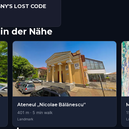
GNY'S LOST CODE
in der Nähe
Ateneul „Nicolae Bălănescu”
M
401
m ·
5
min walk
1
Landmark
L