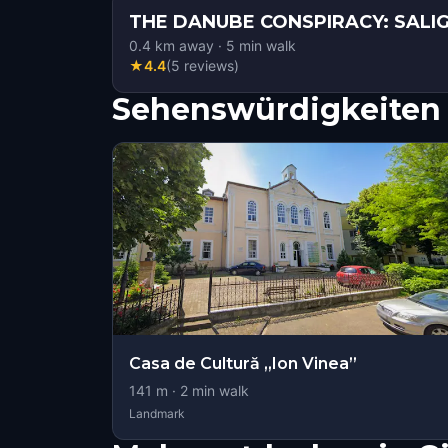
THE DANUBE CONSPIRACY: SALI
0.4
km away
·
5
min walk
★
4.4
(
5
reviews
)
Sehenswürdigkeiten 
Casa de Cultură „Ion Vinea”
141
m ·
2
min walk
Landmark