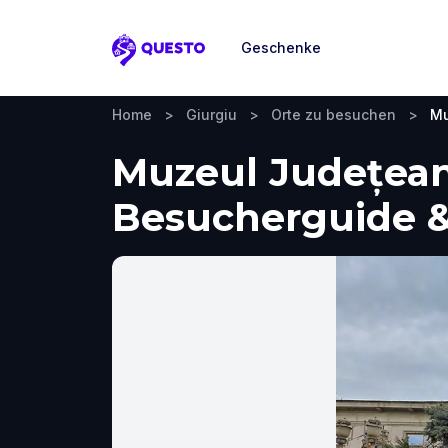
Geschenke
Questo
Home
>
Giurgiu
>
Orte zu besuchen
>
Mu
Muzeul Județean 
Besucherguide &