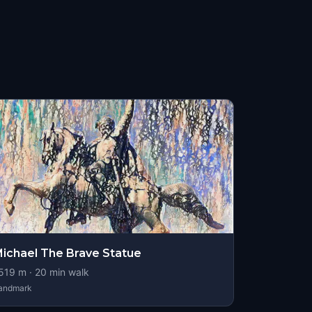
ichael The Brave Statue
519
m ·
20
min walk
andmark