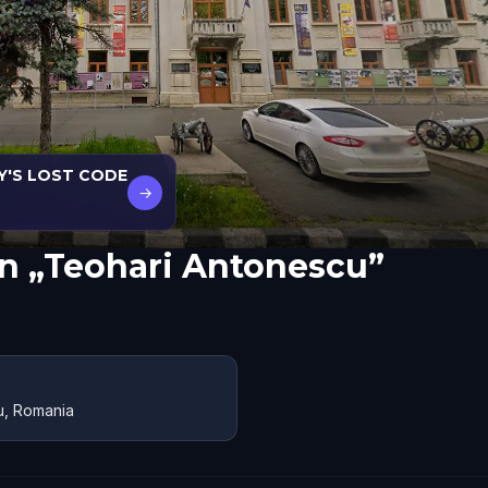
Y'S LOST CODE
→
n „Teohari Antonescu”
u, Romania