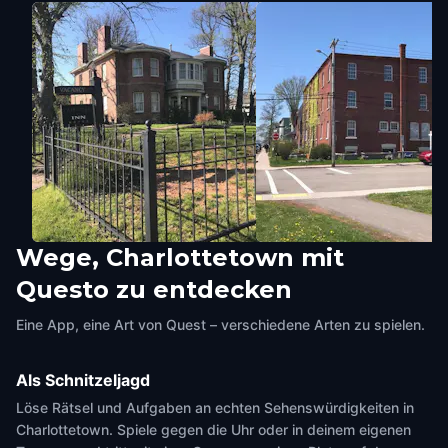
Wege, Charlottetown mit
Fairholm
King’s square
Questo zu entdecken
Charlottetown
,
Canada
Charlottetown
,
Canada
Eine App, eine Art von Quest – verschiedene Arten zu spielen.
Als Schnitzeljagd
Löse Rätsel und Aufgaben an echten Sehenswürdigkeiten in
Charlottetown. Spiele gegen die Uhr oder in deinem eigenen