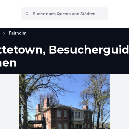
>
Fairholm
ttetown, Besucherguid
men