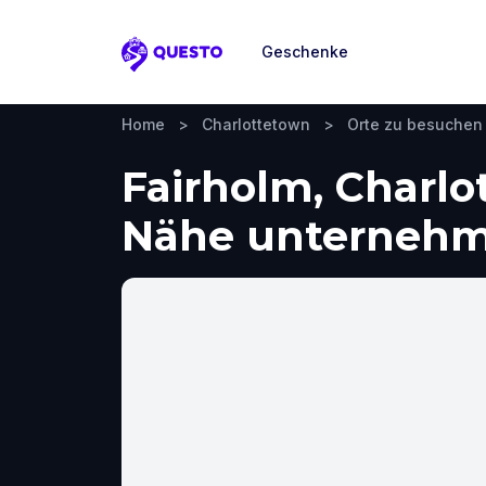
Geschenke
Questo
Home
>
Charlottetown
>
Orte zu besuchen
Fairholm, Charlo
Nähe unterneh