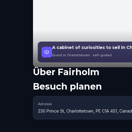
A cabinet of curiosities to sell in 
🎲
Quest in Charlottetown
· self-guided
Über
Fairholm
Besuch planen
Adresse
230 Prince St, Charlottetown, PE C1A 4S1, Cana