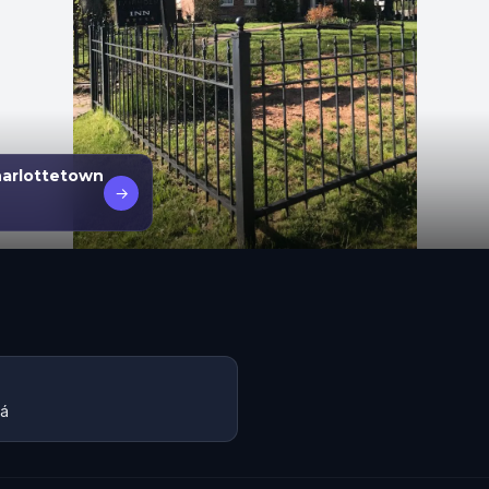
Charlottetown
→
dá