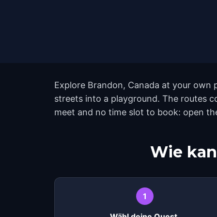
Explore Brandon, Canada at your own pa
streets into a playground. The routes 
meet and no time slot to book: open th
Wie kan
1
Wähl deine Quest.