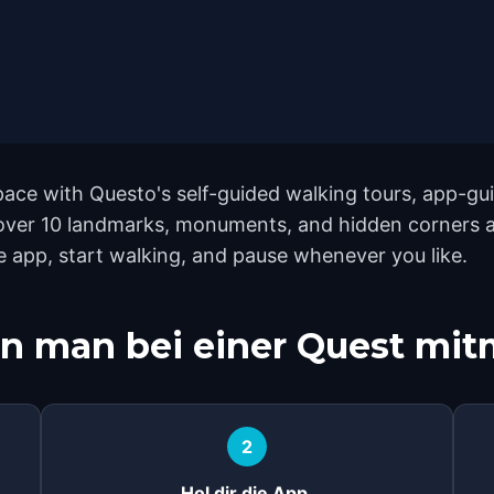
ce with Questo's self-guided walking tours, app-guid
cover 10 landmarks, monuments, and hidden corners ac
e app, start walking, and pause whenever you like.
n man bei einer Quest mi
2
Hol dir die App.