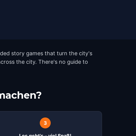
ed story games that turn the city's
ross the city. There's no guide to
tmachen?
3
Los geht's – viel Spaß!