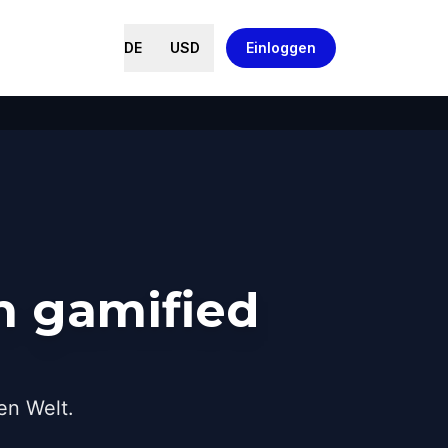
DE
USD
Einloggen
n gamified
en Welt.