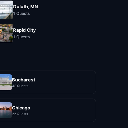
Duluth, MN
1
Quests
Rapid City
1
Quests
Bucharest
48 Quests
Chicago
22 Quests