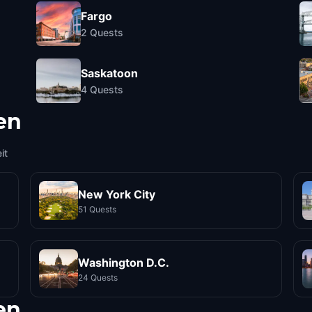
Fargo
2
Quests
Saskatoon
4
Quests
en
it
New York City
51 Quests
Washington D.C.
24 Quests
en