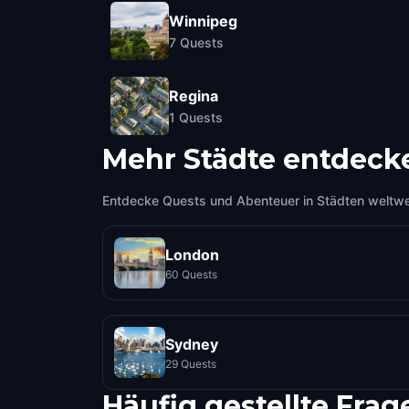
Winnipeg
7
Quests
Regina
1
Quests
Mehr Städte entdeck
Entdecke Quests und Abenteuer in Städten weltwe
London
60 Quests
Sydney
29 Quests
Häufig gestellte Frag