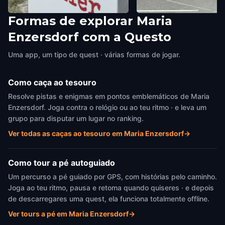
Formas de explorar Maria
Kochatelier Sankt Gabriel
Wilma Food Truck
Enzersdorf com a Questo
Maria Enzersdorf
,
Austria
Maria Enzersdorf
,
Austria
Uma app, um tipo de quest · várias formas de jogar.
Como caça ao tesouro
Resolve pistas e enigmas em pontos emblemáticos de Maria
Enzersdorf. Joga contra o relógio ou ao teu ritmo · e leva um
grupo para disputar um lugar no ranking.
Ver todas as caças ao tesouro em Maria Enzersdorf
→
Como tour a pé autoguiado
Um percurso a pé guiado por GPS, com histórias pelo caminho.
Joga ao teu ritmo, pausa e retoma quando quiseres · e depois
de descarregares uma quest, ela funciona totalmente offline.
Ver tours a pé em Maria Enzersdorf
→