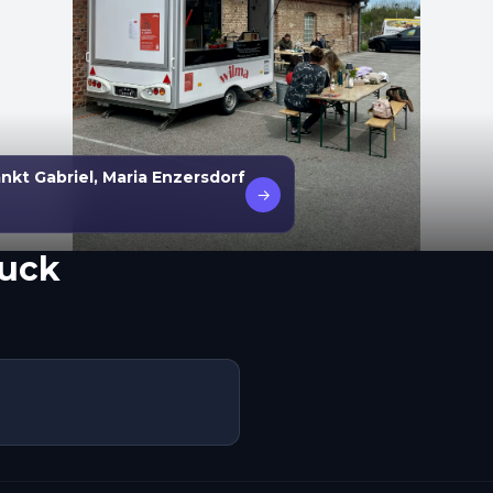
kt Gabriel, Maria Enzersdorf
→
ruck