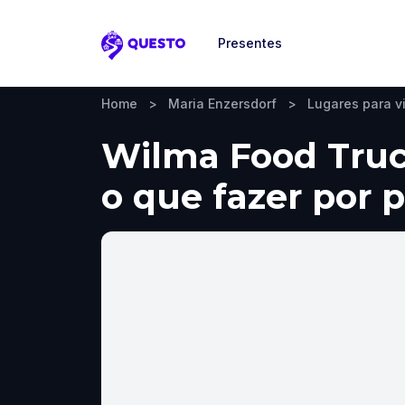
Presentes
Questo
Home
>
Maria Enzersdorf
>
Lugares para vi
Wilma Food Truck
o que fazer por 