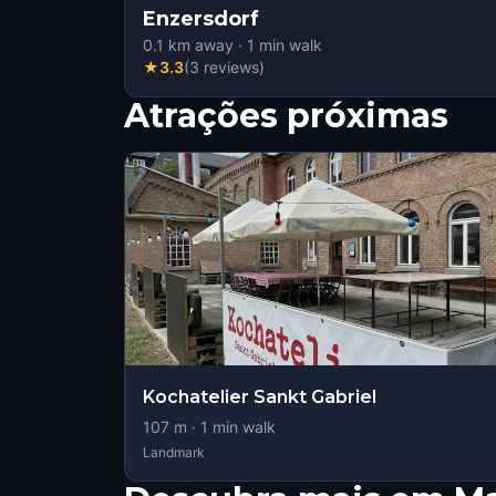
Enzersdorf
0.1
km away
·
1
min walk
★
3.3
(
3
reviews
)
Atrações próximas
Kochatelier Sankt Gabriel
107
m ·
1
min walk
Landmark