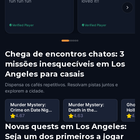
fun fun fun
loved it!!
Verified Player
Verified Player
Chega de encontros chatos: 3
missões inesquecíveis em Los
Angeles para casais
Dispensa os cafés repetitivos. Resolvam pistas juntos e
explorem a cidade.
Murder Mystery:
Murder Mystery:
Ghost
Crime on Date Night
Death in the
Holly
in Los Angeles
Shadows in Beverly
Angel
4.67
4.63
4.6
Hills, Los Angeles
City
Novas quests em Los Angeles:
Seja um dos primeiros a jogar