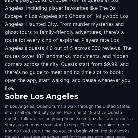
into a playground. Choose from 19 quests in Los
Angeles, including player favourites like The Oz
Escape in Los Angeles and Ghosts of Hollywood Los
Angeles: Haunted City. From murder mysteries and
ghost tours to family-friendly adventures, there's a
route for every kind of explorer. Players rate Los
Angeles's quests 4.6 out of 5 across 300 reviews. The
routes cover 187 landmarks, monuments, and hidden
corners across the city. Quests start from $9.99, and
there's no guide to meet and no time slot to book:
open the app, start walking, and pause whenever you
like.
Sobre
Los Angeles
In Los Angeles, Questo turns a walk through the United States
into a self-guided city game. Pick one of 19 active Questo
quests, follow clues on your phone, solve puzzles, and unlock a
story as you move from stop to stop. There is no guide to meet
and no fixed start time, so you can begin when the day works
for you. Los Angeles works well for travelers who want more