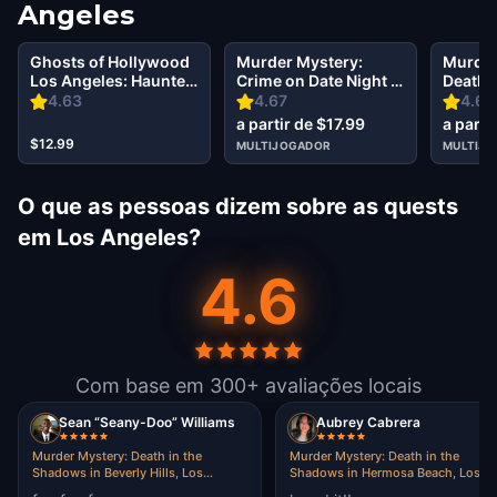
Angeles
Ghosts of Hollywood
Murder Mystery:
Murder
Los Angeles: Haunted
Crime on Date Night in
Death 
City
Los Angeles
in Beve
4.63
4.67
4.63
Angele
a partir de $17.99
a parti
$12.99
MULTIJOGADOR
MULTIJ
O que as pessoas dizem sobre as quests
em Los Angeles?
4.6
Com base em 300+ avaliações locais
Sean “Seany-Doo” Williams
Aubrey Cabrera
Murder Mystery: Death in the
Murder Mystery: Death in the
Shadows in Beverly Hills, Los
Shadows in Hermosa Beach, Los
Angeles
Angeles