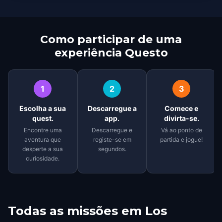
Como participar de uma
experiência Questo
1
2
3
Escolha a sua
Descarregue a
Comece e
quest.
app.
divirta-se.
Encontre uma
Descarregue e
Vá ao ponto de
aventura que
registe-se em
partida e jogue!
desperte a sua
segundos.
curiosidade.
Todas as missões em
Los