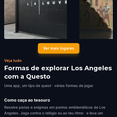
L.A. Louver
The Egyptian Theat
Ver mais lugares
Los Angeles
,
United States of America
Hollywood
Los Angeles
,
United Sta
Veja tudo
Formas de explorar Los Angeles
com a Questo
Uma app, um tipo de quest · várias formas de jogar.
Como caça ao tesouro
Resolve pistas e enigmas em pontos emblemáticos de Los
Angeles. Joga contra o relógio ou ao teu ritmo · e leva um