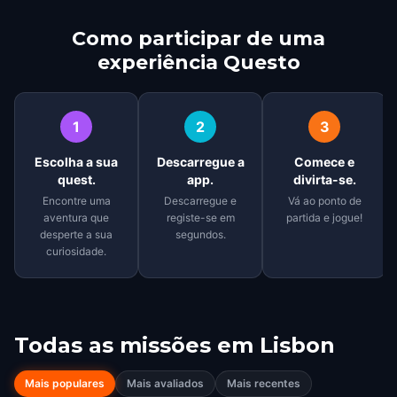
Como participar de uma
experiência Questo
1
2
3
Escolha a sua
Descarregue a
Comece e
quest.
app.
divirta-se.
Encontre uma
Descarregue e
Vá ao ponto de
aventura que
registe-se em
partida e jogue!
desperte a sua
segundos.
curiosidade.
Todas as missões em
Lisbon
Mais populares
Mais avaliados
Mais recentes