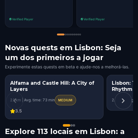
Verified Player
Verified Player
Novas quests em Lisbon: Seja
um dos primeiros a jogar
Experimente estas quests em beta e ajude-nos a melhorá-las.
Alfama and Castle Hill: A City of
Lisbon: T
Layers
Rhythm of
2.1 km | Avg. time: 73 min
2.9 km | Avg. t
MEDIUM
3.5
Explore 113 locais em Lisbon: a