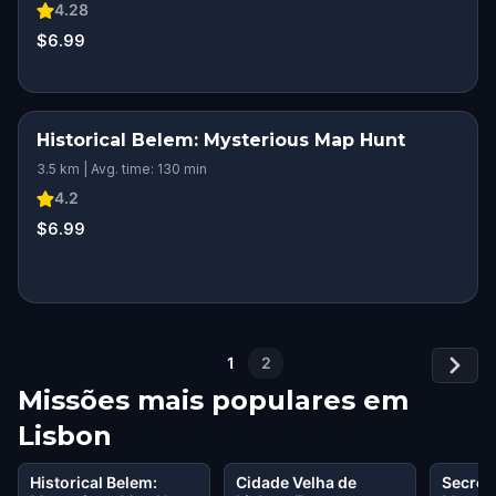
4.28
$6.99
Historical Belem: Mysterious Map Hunt
3.5 km | Avg. time: 130 min
4.2
$6.99
1
2
Missões mais populares em
Lisbon
Historical Belem:
Cidade Velha de
Secret