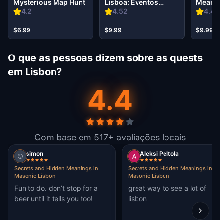
Mysterious Map Hunt
Lisboa: Eventos
Meanin
estranhos
Lisbon
4.2
4.52
4.46
$6.99
$9.99
$9.99
O que as pessoas dizem sobre as quests
em Lisbon?
4.4
Com base em 517+ avaliações locais
simon
Aleksi Peltola
Secrets and Hidden Meanings in
Secrets and Hidden Meanings in
Masonic Lisbon
Masonic Lisbon
Fun to do. don’t stop for a
great way to see a lot of
beer until it tells you too!
lisbon