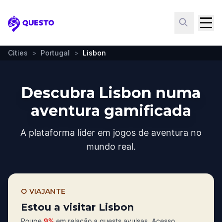
Questo
Cities
>
Portugal
>
Lisbon
Descubra Lisbon numa
aventura gamificada
A plataforma líder em jogos de aventura no
mundo real.
O VIAJANTE
Estou a visitar Lisbon
Poupe
9%
em relação a quests avulsas. Acesso