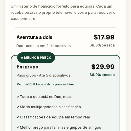
again. Make sure to have your pen and paper
Um mistério de homicídio foi feito para equipas. Cada um
ready to jot down all the crucial evidence.
recebe pistas no próprio telemóvel e corre para resolver o
caso primeiro.
$17.99
Aventura a dois
$8.99/pessoa
Duo · acesso em 2 dispositivos
★
MELHOR PREÇO
✓
$29.99
Em grupo
✓
$6.00/pessoa
Pass grupo · Até 5 dispositivos
✓
Poupa 33% face a dois passes Duo
✓
✓
Tudo o que está no Duo, mais:
✓
Modo multijogador na classificação
✓
Classificações de equipa em tempo real
✓
Melhor preço para famílias e grupos de amigos