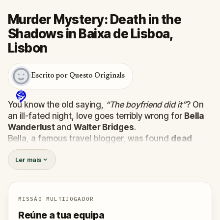
Murder Mystery: Death in the
Shadows in Baixa de Lisboa,
Lisbon
Escrito por Questo Originals
You know the old saying,
“The boyfriend did it”
? On
an ill-fated night, love goes terribly wrong for
Bella
Wanderlust
and
Walter Bridges
.
Bella, a famous travel blogger, was found
dead
during a ghost tour led by the theatrical
Percy
Ler mais
Shadows
. Now, it’s up to you to uncover the truth.
Was it Walter, the obsessed boyfriend? Percy, the
ghost tour guide with a flair for the dramatic? Or is
someone else hiding in the shadows?
MISSÃO MULTIJOGADOR
🔎
Gather clues, interrogate suspects, and
Reúne a tua equipa
expose the real murderer before they strike