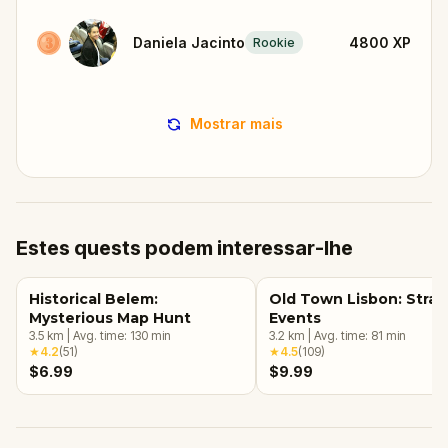
Daniela Jacinto
4800
XP
Rookie
Mostrar mais
Estes quests podem interessar-lhe
Historical Belem:
Old Town Lisbon: Stra
Mysterious Map Hunt
Events
3.5
km
|
Avg. time:
130
min
3.2
km
|
Avg. time:
81
min
★
4.2
(
51
)
★
4.5
(
109
)
$6.99
$9.99