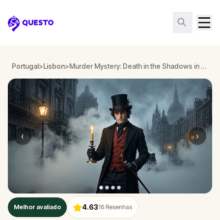
Questo
Portugal
>
Lisbon
>
Murder Mystery: Death in the Shadows in Baixa de Lisboa, Lisbon
‹
›
4.63
Melhor avaliado
16
Resenhas