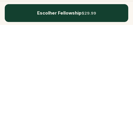
Escolher Fellowship
$29.99
Questo
Num mundo cada vez mais digital, o
Questo traz-te de volta ao que é real.
As nossas quests convidam-te a sair, a
conectar com pessoas e a criar
memórias inesquecíveis – cidade a
cidade. Cada experiência é feita para
ser vivida a pé, jogada e sentida,
graças a uma comunidade global com