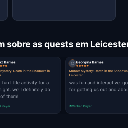
m sobre as quests em Leiceste
az Barnes
Georgina Barnes
Mystery: Death in the Shadows in
Murder Mystery: Death in the Shadows
r
Leicester
 fun little activity for a
was fun and interactive. g
ight. we’ll definitely do
for getting us out and abou
of them!
d Player
Verified Player