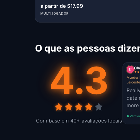
a partir de $17.99
MULTIJOGADOR
O que as pessoas dize
4.3
Ch
Murder 
Leiceste
Really
date n
more 
Verifie
Com base em 40+ avaliações locais