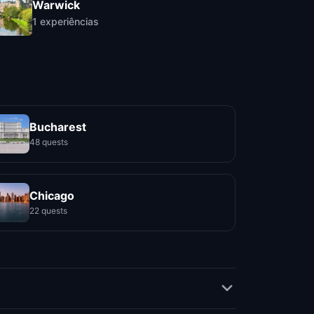
Warwick
1
experiências
Bucharest
48 quests
Chicago
22 quests