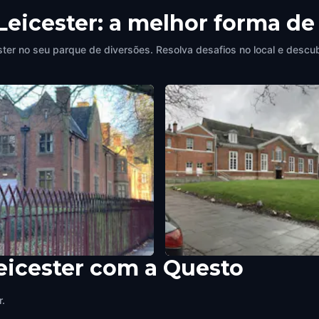
Leicester: a melhor forma de
ter no seu parque de diversões. Resolva desafios no local e descu
eicester com a Questo
y Hospital
John O Gaunt's Cellar/Leicest
er
,
United Kingdom
Castle
r.
Leicester
,
United Kingdom