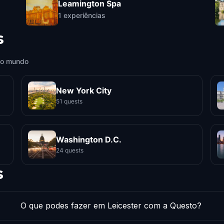
Leamington Spa
1
experiências
s
 o mundo
New York City
51 quests
Washington D.C.
24 quests
s
O que podes fazer em Leicester com a Questo?