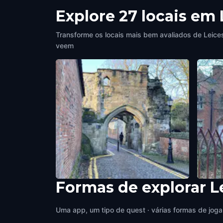
Explore 27 locais em 
Transforme os locais mais bem avaliados de Leices
veem
Formas de explorar L
Turret Gateway
Trinit
Leicester
,
United Kingdom
Leicest
Uma app, um tipo de quest · várias formas de joga