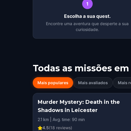
1
Escolha a sua quest.
Encontre uma aventura que desperte a sua
curiosidade.
Todas as missões em
Mais populares
Mais avaliados
Mais r
Murder Mystery: Death in the
Shadows in Leicester
2.1 km | Avg. time: 90 min
4.5
(
18
reviews)