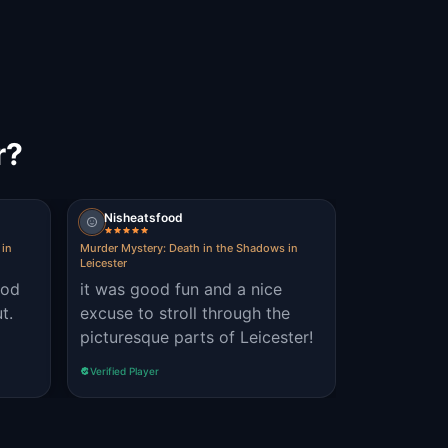
r?
Nisheatsfood
 in
Murder Mystery: Death in the Shadows in
Leicester
ood
it was good fun and a nice
t.
excuse to stroll through the
picturesque parts of Leicester!
Verified Player