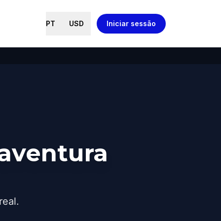
PT
USD
Iniciar sessão
aventura
real.