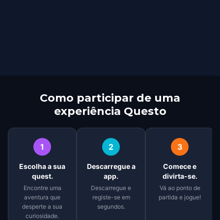
Como participar de uma
experiência Questo
1
2
3
Escolha a sua
Descarregue a
Comece e
quest.
app.
divirta-se.
Encontre uma
Descarregue e
Vá ao ponto de
aventura que
registe-se em
partida e jogue!
desperte a sua
segundos.
curiosidade.