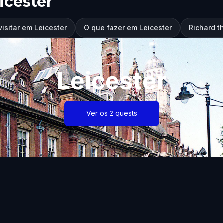
icester
visitar em Leicester
O que fazer em Leicester
Richard t
Leicester
Ver os 2 quests