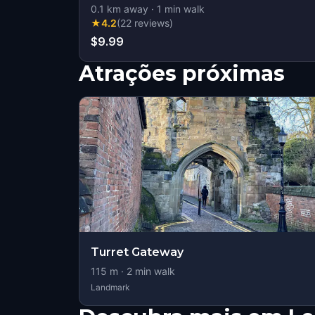
0.1
km away
·
1
min walk
★
4.2
(
22
reviews
)
$9.99
Atrações próximas
Turret Gateway
115
m ·
2
min walk
Landmark