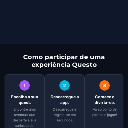
Como participar de uma
experiência Questo
1
2
3
Escolha a sua
Descarregue a
Comece e
quest.
app.
divirta-se.
Encontre uma
Descarregue e
Vá ao ponto de
aventura que
registe-se em
partida e jogue!
desperte a sua
segundos.
curiosidade.