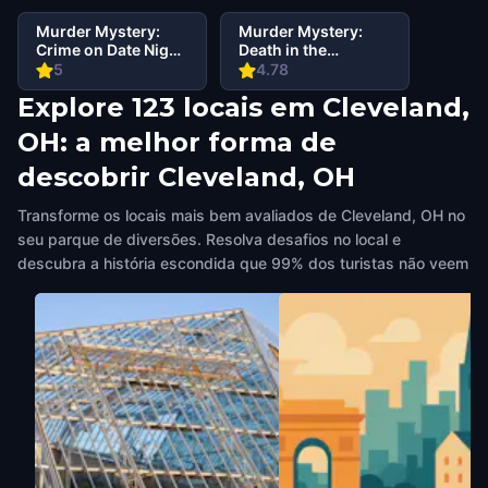
Murder Mystery:
Murder Mystery:
Crime on Date Night
Death in the
in University Circle,
Shadows in
5
4.78
Cleveland, OH
University Circle,
Explore 123 locais em Cleveland,
Cleveland, OH
OH: a melhor forma de
descobrir Cleveland, OH
Transforme os locais mais bem avaliados de Cleveland, OH no
seu parque de diversões. Resolva desafios no local e
descubra a história escondida que 99% dos turistas não veem