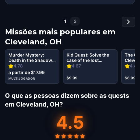
1
2
Missões mais populares em
Cleveland, OH
Murder Mystery:
Kid Quest: Solve the
The Oz
Death in the Shadows
case of the lost
Clevel
in University Circle,
senses in Cleveland,
4.78
4.67
4.42
Cleveland, OH
OH
a partir de $17.99
$9.99
$6.99
MULTIJOGADOR
O que as pessoas dizem sobre as quests
em Cleveland, OH?
4.5