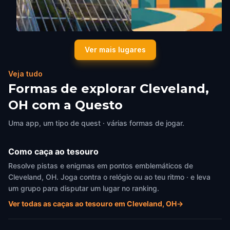
Cleveland Botanical Garden
Thwing Center
Ver mais lugares
Cleveland, OH
,
United States of
Cleveland, OH
,
United States of
America
America
Veja tudo
Formas de explorar Cleveland,
OH com a Questo
Uma app, um tipo de quest · várias formas de jogar.
Como caça ao tesouro
Resolve pistas e enigmas em pontos emblemáticos de
Cleveland, OH. Joga contra o relógio ou ao teu ritmo · e leva
um grupo para disputar um lugar no ranking.
Ver todas as caças ao tesouro em Cleveland, OH
→