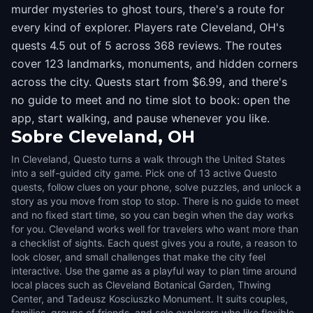
murder mysteries to ghost tours, there's a route for
every kind of explorer. Players rate Cleveland, OH's
quests 4.5 out of 5 across 368 reviews. The routes
cover 123 landmarks, monuments, and hidden corners
across the city. Quests start from $6.99, and there's
no guide to meet and no time slot to book: open the
app, start walking, and pause whenever you like.
Sobre
Cleveland, OH
In Cleveland, Questo turns a walk through the United States
into a self-guided city game. Pick one of 13 active Questo
quests, follow clues on your phone, solve puzzles, and unlock a
story as you move from stop to stop. There is no guide to meet
and no fixed start time, so you can begin when the day works
for you. Cleveland works well for travelers who want more than
a checklist of sights. Each quest gives you a route, a reason to
look closer, and small challenges that make the city feel
interactive. Use the game as a playful way to plan time around
local places such as Cleveland Botanical Garden, Thwing
Center, and Tadeusz Kosciuszko Monument. It suits couples,
families, groups of friends, and solo explorers who like flexible