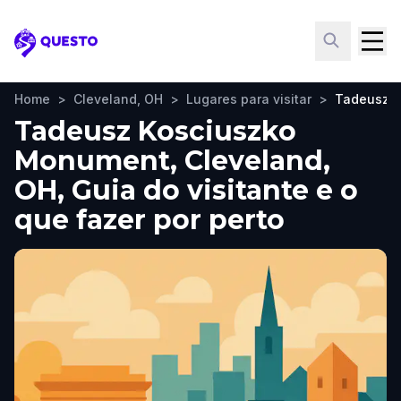
Questo
Home
>
Cleveland, OH
>
Lugares para visitar
>
Tadeusz 
Tadeusz Kosciuszko
Monument, Cleveland,
OH, Guia do visitante e o
que fazer por perto