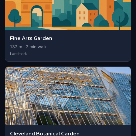
Fine Arts Garden
132
m ·
2
min walk
Landmark
Cleveland Botanical Garden