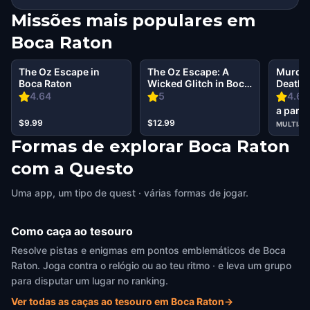
Missões mais populares em
Boca Raton
The Oz Escape in
The Oz Escape: A
Murder
Boca Raton
Wicked Glitch in Boca
Death 
Raton
in Boc
4.64
5
4.65
a parti
$9.99
$12.99
MULTIJ
Formas de explorar Boca Raton
com a Questo
Uma app, um tipo de quest · várias formas de jogar.
Como caça ao tesouro
Resolve pistas e enigmas em pontos emblemáticos de Boca
Raton. Joga contra o relógio ou ao teu ritmo · e leva um grupo
para disputar um lugar no ranking.
Ver todas as caças ao tesouro em Boca Raton
→