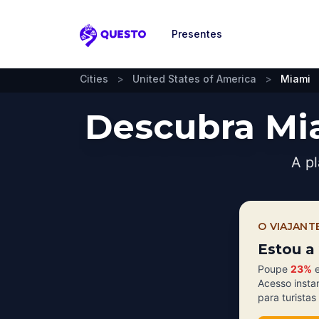
Presentes
Questo
Cities
>
United States of America
>
Miami
Descubra Mi
A pl
O VIAJANT
Estou a 
Poupe
23%
e
Acesso insta
para turistas