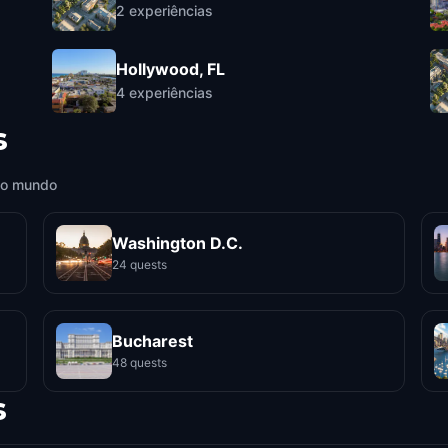
2
experiências
Hollywood, FL
4
experiências
s
 o mundo
Washington D.C.
24 quests
Bucharest
48 quests
s