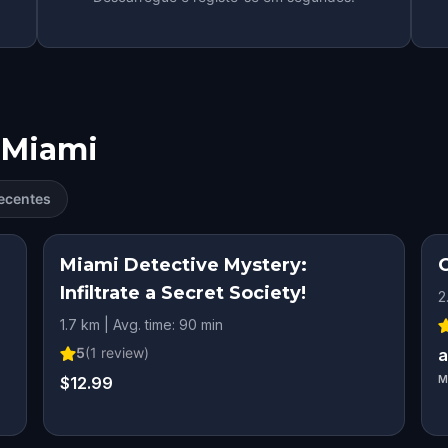
Miami
ecentes
Miami Detective Mystery:
Infiltrate a Secret Society!
2
1.7 km | Avg. time: 90 min
5
(
1
review)
a
$12.99
M