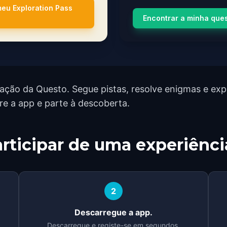
meu Exploration Pass
Encontrar a minha que
ção da Questo. Segue pistas, resolve enigmas e exp
re a app e parte à descoberta.
rticipar de uma experiênci
2
Descarregue a app.
Descarregue e registe-se em segundos.