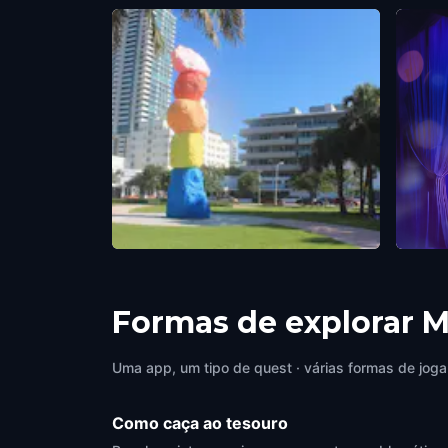
Miami Mountain in Collins Park
Lemon
Miami
,
United States of America
Miami
,
Formas de explorar 
Uma app, um tipo de quest · várias formas de joga
Como caça ao tesouro