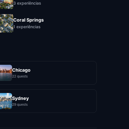
3
experiências
Coral Springs
1
experiências
Chicago
22 quests
Sydney
29 quests