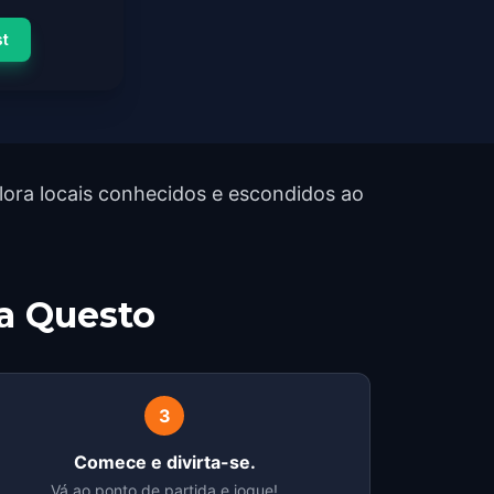
st
lora locais conhecidos e escondidos ao
a Questo
3
Comece e divirta-se.
Vá ao ponto de partida e jogue!