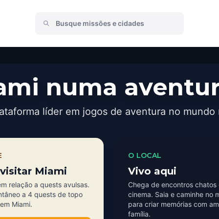
ami numa aventur
ataforma líder em jogos de aventura no mundo 
E
O LOCAL
visitar Miami
Vivo aqui
m relação a quests avulsas.
Chega de encontros chatos 
ntâneo a 4 quests de topo
cinema. Saia e caminhe no 
 em Miami.
para criar memórias com am
família.