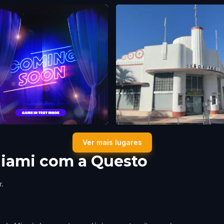
 City Branch Library
Señor Frogs
Ver mais lugares
United States of America
Miami
,
United States of America
Miami com a Questo
r.