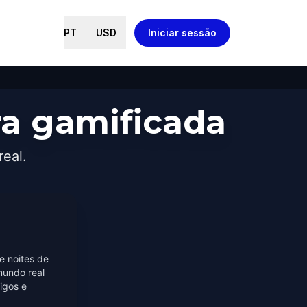
PT
USD
Iniciar sessão
a gamificada
real.
e noites de
mundo real
igos e