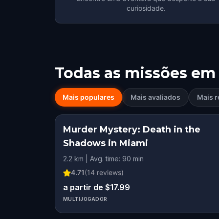
curiosidade.
Todas as missões em
Mais populares
Mais avaliados
Mais r
Murder Mystery: Death in the
Shadows in Miami
2.2 km | Avg. time: 90 min
4.71
(
14
reviews)
a partir de $17.99
MULTIJOGADOR