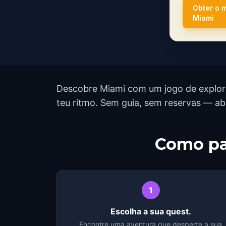
Obter o 
Miami
Descobre Miami com um jogo de explora
teu ritmo. Sem guia, sem reservas — ab
Como pa
1
Escolha a sua quest.
Encontre uma aventura que desperte a sua