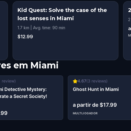
Kid Quest: Solve the case of the
lost senses in Miami
2
1.7 km | Avg. time: 90 min
a
$12.99
M
res em
Miami
1
review)
4.67
(
3
reviews)
i Detective Mystery:
Ghost Hunt in Miami
trate a Secret Society!
a partir de $17.99
.99
MULTIJOGADOR