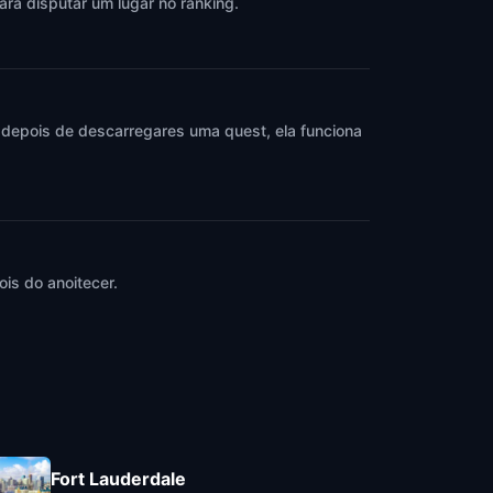
ara disputar um lugar no ranking.
 depois de descarregares uma quest, ela funciona
is do anoitecer.
Fort Lauderdale