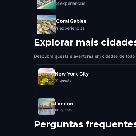
3
experiências
Coral Gables
1
experiências
Explorar mais cidade
Descubra quests e aventuras em cidades de todo
New York City
51 quests
London
60 quests
Perguntas frequente