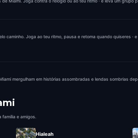
e Miami. Joga contra o relógio ou ao teu ritmo · e leva um grupo p
elo caminho. Joga ao teu ritmo, pausa e retoma quando quiseres · e
Miami mergulham em histórias assombradas e lendas sombrias depo
ami
 família e amigos.
Hialeah