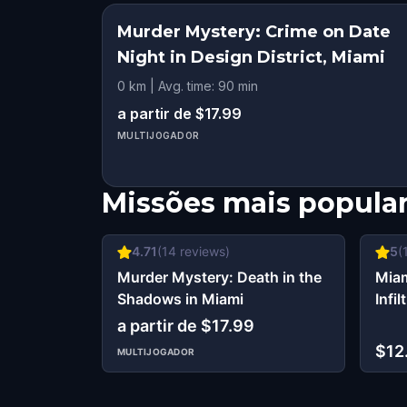
Murder Mystery: Crime on Date
Night in Design District, Miami
0 km | Avg. time: 90 min
a partir de $17.99
MULTIJOGADOR
Missões mais popula
4.71
(
14
reviews)
5
(
Murder Mystery: Death in the
Miam
Shadows in Miami
Infil
a partir de $17.99
$12
MULTIJOGADOR