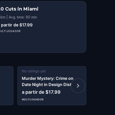
20 Cuts in Miami
 km | Avg. time: 90 min
 partir de $17.99
ULTIJOGADOR
No ratings yet
No ratings 
Murder Mystery: Crime on
Kid Quest:
Date Night in Design District,
the lost s
Miami
a partir de $17.99
$12.99
MULTIJOGADOR