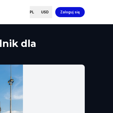
PL
USD
Zaloguj się
nik dla