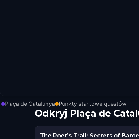
Plaça de Catalunya
Punkty startowe questów
Odkryj Plaça de Cata
The Poet’s Trail: Secrets of Barc