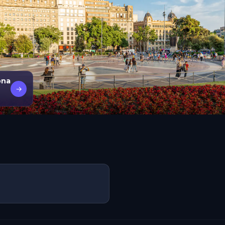
ona
→