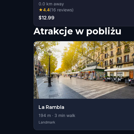
0.0
km away
★
4.4
(
16
reviews
)
$12.99
Atrakcje w pobliżu
La Rambla
194
m ·
3
min walk
Landmark