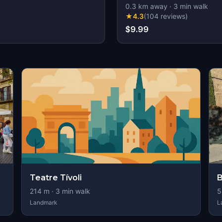
0.3
km away
·
3
min walk
★
4.3
(
104
reviews
)
$9.99
Teatre Tívoli
B
214
m ·
3
min walk
5
Landmark
L