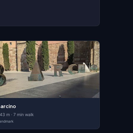
arcino
43
m ·
7
min walk
andmark