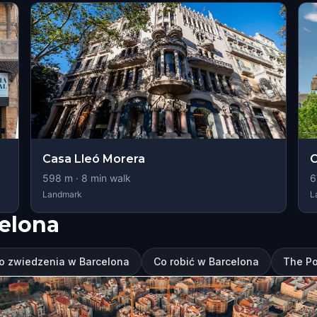
Casa Lleó Morera
C
598
m ·
8
min walk
6
Landmark
L
elona
o zwiedzenia w Barcelona
Co robić w Barcelona
The Po