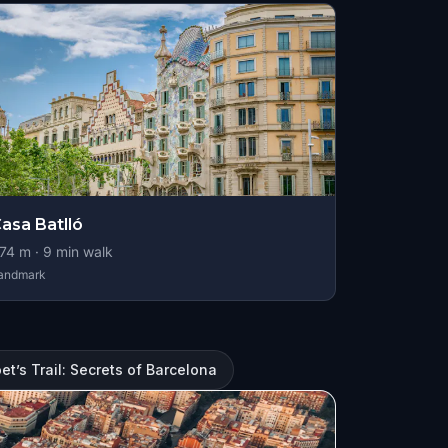
asa Batlló
74
m ·
9
min walk
andmark
et’s Trail: Secrets of Barcelona