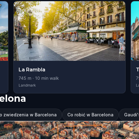
La Rambla
T
745
m ·
10
min walk
7
Landmark
L
elona
o zwiedzenia w Barcelona
Co robić w Barcelona
Gaudi'