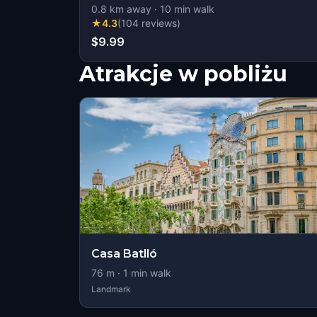
0.8
km away
·
10
min walk
★
4.3
(
104
reviews
)
$9.99
Atrakcje w pobliżu
Casa Batlló
76
m ·
1
min walk
Landmark