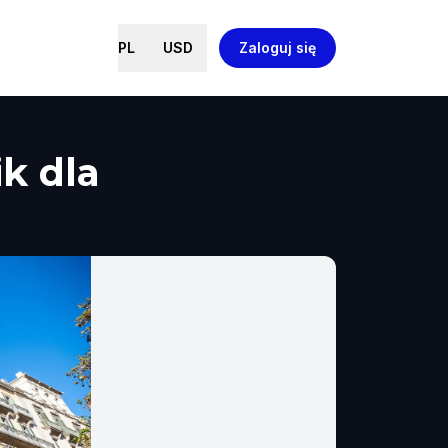
PL
USD
Zaloguj się
k dla