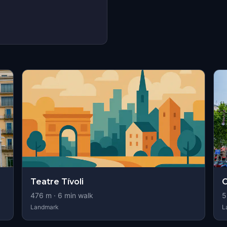
Teatre Tívoli
C
476
m ·
6
min walk
5
Landmark
L