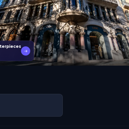
sterpieces
→