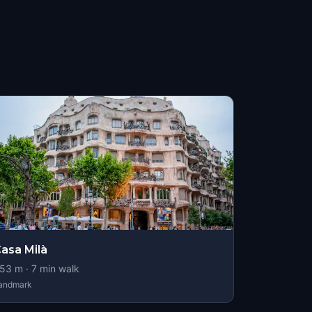
asa Milà
53
m ·
7
min walk
andmark