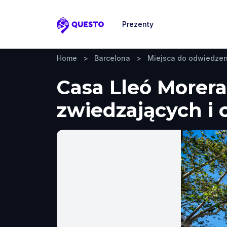
Prezenty
Questo
Home
>
Barcelona
>
Miejsca do odwiedzen
Casa Lleó Morera
zwiedzających i 