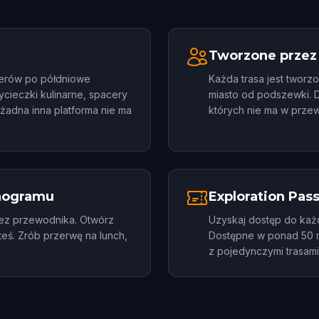
Tworzone przez 
cerów po półdniowe
Każda trasa jest tworz
ycieczki kulinarne, spacery
miasto od podszewki. D
 żadna inna platforma nie ma
których nie ma w przew
nogramu
Exploration Pas
bez przewodnika. Otwórz
Uzyskaj dostęp do każd
steś. Zrób przerwę na lunch,
Dostępne w ponad 50 
z pojedynczymi trasami