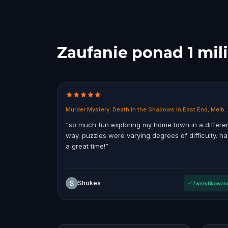
Zaufanie ponad 1 mil
Murder Mystery: Death in the Shadows 
“
so much fun exploring my home town in a differe
way. puzzles were varying degrees of difficulty. h
a great time!
”
Shokes
Zweryfikowan