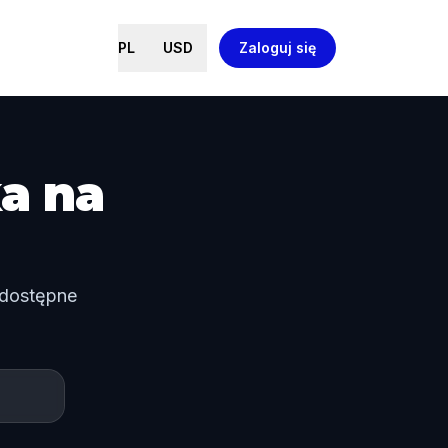
PL
USD
Zaloguj się
a na
 dostępne