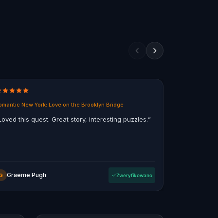
omantic New York: Love on the Brooklyn Bridge
Ghosts of Mel
Loved this quest. Great story, interesting puzzles.
”
“
Fun way to
the city, so
a bit of grizz
Graeme Pugh
OompaL
G
Zweryfikowano
O