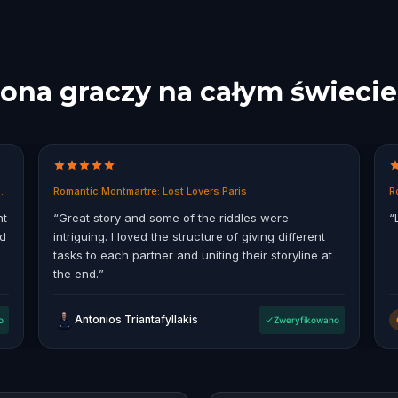
iona graczy na całym świecie
in East End, Melbourne
Romantic Montmartre: Lost Lovers Paris
R
nt
“
Great story and some of the riddles were
“
ad
intriguing. I loved the structure of giving different
tasks to each partner and uniting their storyline at
the end.
”
Antonios Triantafyllakis
o
Zweryfikowano