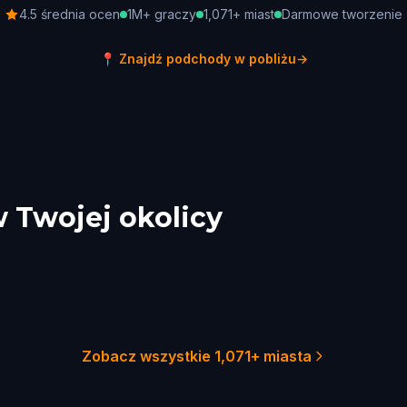
4.5 średnia ocen
1M+ graczy
1,071+ miast
Darmowe tworzenie
📍
Znajdź podchody w pobliżu
→
w Twojej okolicy
 York City
Sydney
ladelphia
Melbourne
Australia
ston
Adelaide
Australia
Australia
51 gier
29 g
22 gier
21 g
18 gier
18 g
Zobacz wszystkie 1,071+ miasta