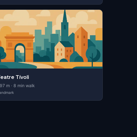
eatre Tívoli
97
m ·
8
min walk
andmark