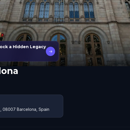
lock a Hidden Legacy
→
lona
le, 08007 Barcelona, Spain