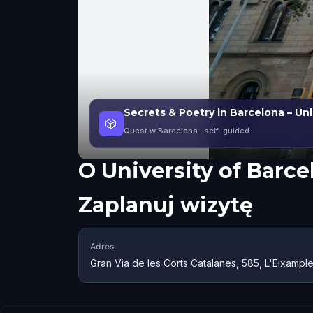
Secrets & Poetry in Barcelona – Un
🎲
Quest w Barcelona
· self-guided
O
University of Barce
Zaplanuj wizytę
Adres
Gran Via de les Corts Catalanes, 585, L'Eixamp