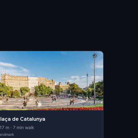
laça de Catalunya
17
m ·
7
min walk
andmark