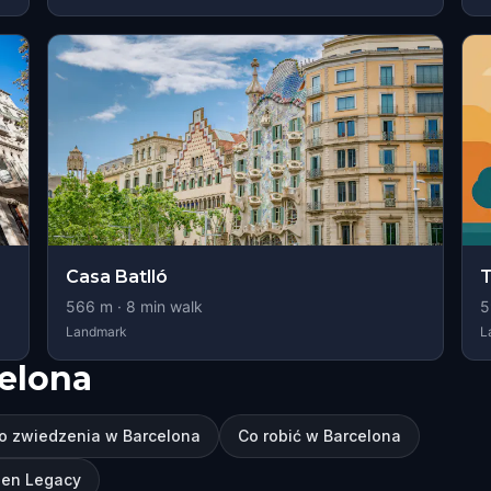
Casa Batlló
T
566
m ·
8
min walk
5
Landmark
L
elona
o zwiedzenia w Barcelona
Co robić w Barcelona
dden Legacy