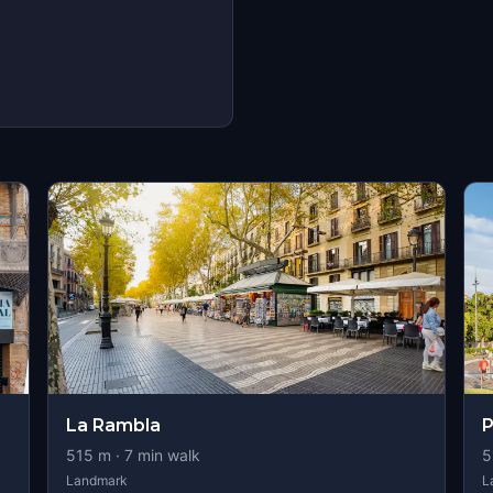
La Rambla
P
515
m ·
7
min walk
5
Landmark
L