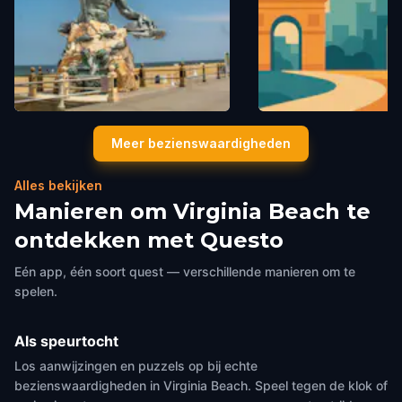
Virginia Beach Boardwalk
Virginia Legends Par
Meer bezienswaardigheden
Virginia Beach
,
United States of
Virginia Beach
,
United Sta
America
America
Alles bekijken
Manieren om Virginia Beach te
ontdekken met Questo
Eén app, één soort quest — verschillende manieren om te
spelen.
Als speurtocht
Los aanwijzingen en puzzels op bij echte
bezienswaardigheden in Virginia Beach. Speel tegen de klok of