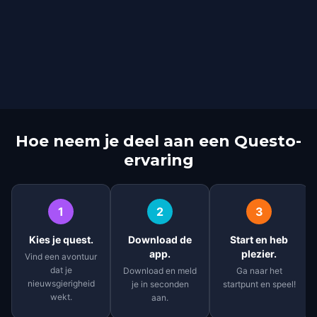
Hoe neem je deel aan een Questo-
ervaring
1
2
3
Kies je quest.
Download de
Start en heb
app.
plezier.
Vind een avontuur
dat je
Download en meld
Ga naar het
nieuwsgierigheid
je in seconden
startpunt en speel!
wekt.
aan.