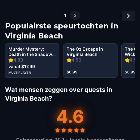
1
2
Populairste speurtochten in
Virginia Beach
Murder Mystery:
The Oz Escape in
The Oz
Death in the Shadows
Virginia Beach
Wicked 
in Virginia Beach
Virgin
4.83
4.56
4.56
vanaf $17.99
$6.99
$6.99
MULTIPLAYER
Wat mensen zeggen over quests in
Virginia Beach?
4.6