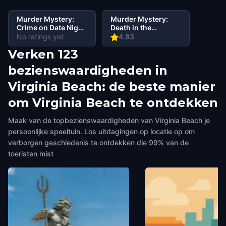
Murder Mystery:
Murder Mystery:
Crime on Date Night
Death in the
in Oceanfront,
Shadows in Virginia
No ratings yet
4.83
Virginia Beach
Beach
Verken 123
bezienswaardigheden in
Virginia Beach: de beste manier
om Virginia Beach te ontdekken
Maak van de topbezienswaardigheden van Virginia Beach je
persoonlijke speeltuin. Los uitdagingen op locatie op om
verborgen geschiedenis te ontdekken die 99% van de
toeristen mist