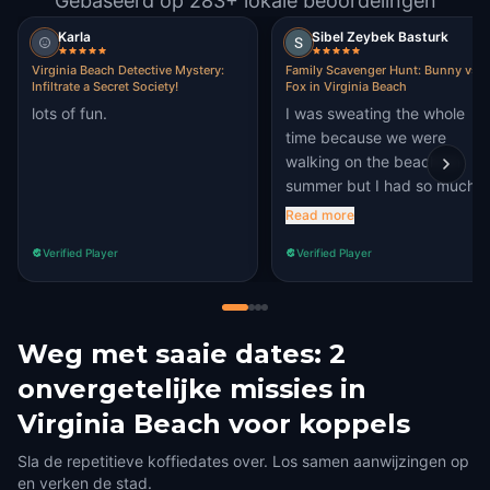
Gebaseerd op 283+ lokale beoordelingen
Karla
Sibel Zeybek Basturk
Virginia Beach Detective Mystery:
Family Scavenger Hunt: Bunny vs.
Infiltrate a Secret Society!
Fox in Virginia Beach
lots of fun.
I was sweating the whole
time because we were
walking on the beach kn
summer but I had so much
fun.
Read more
Verified Player
Verified Player
Weg met saaie dates: 2
onvergetelijke missies in
Virginia Beach voor koppels
Sla de repetitieve koffiedates over. Los samen aanwijzingen op
en verken de stad.