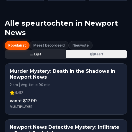
Alle speurtochten in
Newport
News
Populairst
Meest beoordeeld
Nieuwste
Lijst
Kaart
Murder Mystery: Death in the Shadows in
Newport News
2 km | Avg. time: 90 min
4.67
vanaf $17.99
MULTIPLAYER
Newport News Detective Mystery: Infiltrate