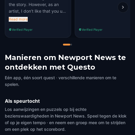
the story. However, as an
artist, I don’t like that you use
AI art.
Read more
Verified Player
Verified Player
Manieren om Newport News te
ontdekken met Questo
Eén app, één soort quest · verschillende manieren om te
spelen.
Als speurtocht
Los aanwijzingen en puzzels op bij echte
bezienswaardigheden in Newport News. Speel tegen de klok
of op je eigen tempo · en neem een groep mee om te strijden
om een plek op het scorebord.