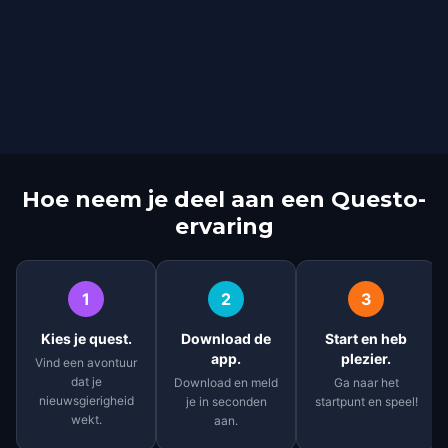
Hoe neem je deel aan een Questo-
ervaring
1
2
3
Kies je quest.
Download de
Start en heb
app.
plezier.
Vind een avontuur
dat je
Download en meld
Ga naar het
nieuwsgierigheid
je in seconden
startpunt en speel!
wekt.
aan.