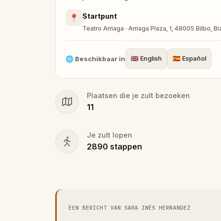
Startpunt
📍
Teatro Arriaga · Arriaga Plaza, 1, 48005 Bilbo, B
🌐
Beschikbaar in
🇬🇧
English
🇪🇸
Español
Plaatsen die je zult bezoeken
11
Je zult lopen
2890
stappen
EEN BERICHT VAN SARA INÉS HERNANDEZ