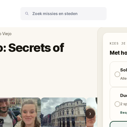
o Viejo
: Secrets of
KIES JE
Met ho
So
Alle
Du
2 sp
›
Bes