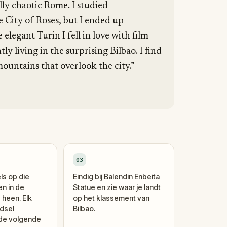
lly chaotic Rome. I studied
 City of Roses, but I ended up
 elegant Turin I fell in love with film
y living in the surprising Bilbao. I find
mountains that overlook the city.”
03
ls op die
Eindig bij Balendin Enbeita
en in de
Statue en zie waar je landt
 heen. Elk
op het klassement van
dsel
Bilbao.
 de volgende