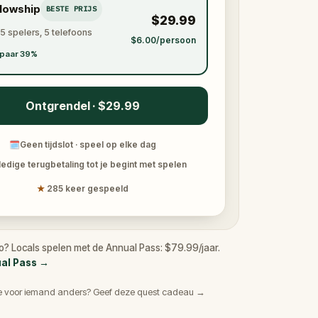
llowship
BESTE PRIJS
$29.99
 5 spelers, 5 telefoons
$6.00/persoon
paar 39%
Ontgrendel · $29.99
🗓
Geen tijdslot · speel op elke dag
ledige terugbetaling tot je begint met spelen
★
285 keer gespeeld
ao? Locals spelen met de Annual Pass: $79.99/jaar.
ual Pass
→
e voor iemand anders? Geef deze quest cadeau →