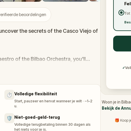
Fe
Tot
erifieerde beoordelingen
Bes
 uncover the secrets of the Casco Viejo of
estro of the Bilbao Orchestra, you'll
idges full of legends, and solve challenges
✓
Vol
of Bilbao's Old Town.
Volledige flexibiliteit
⏱️
e?
Start, pauzeer en hervat wanneer je wilt · ~1–2
Woon je in Bilb
u.
Bekijk de Ann
Niet-goed-geld-terug
🛡️
🎁 Koop j
Volledige terugbetaling binnen 30 dagen als
het niets voor je is.