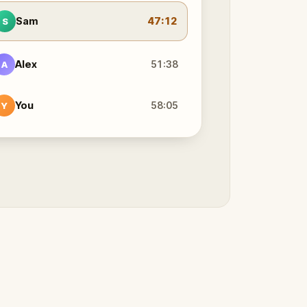
Sam
47:12
S
Alex
51:38
A
You
58:05
Y