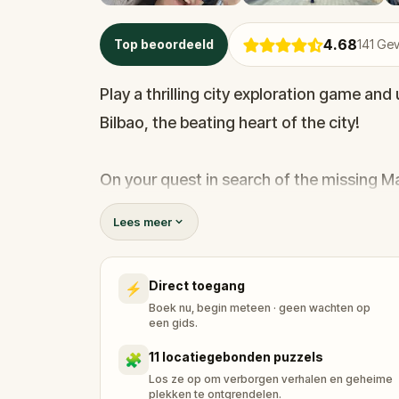
4.68
Top beoordeeld
141
Gev
Play a thrilling city exploration game and
Bilbao, the beating heart of the city!
On your quest in search of the missing Ma
wander through historic alleys, step on br
Lees meer
to discover iconic and hidden treasures 
Direct toegang
⚡
Are you ready for a mysterious adventur
Boek nu, begin meteen · geen wachten op
een gids.
11 locatiegebonden puzzels
🧩
Los ze op om verborgen verhalen en geheime
plekken te ontgrendelen.