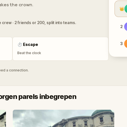
takes the crown.
👑
 crew · 2 friends or 200, split into teams.
2
3
⏱
Escape
Beat the clock
need a connection.
rgen parels inbegrepen