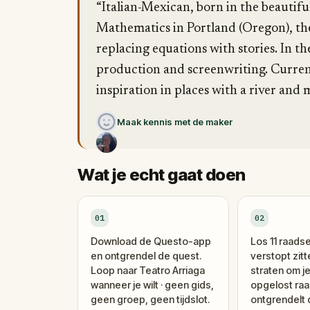
“Italian-Mexican, born in the beautifu
Mathematics in Portland (Oregon), the
replacing equations with stories. In the
production and screenwriting. Currentl
inspiration in places with a river and 
Maak kennis met de maker
Wat je echt gaat doen
01
02
Download de Questo-app
Los 11 raadse
en ontgrendel de quest.
verstopt zitt
Loop naar Teatro Arriaga
straten om je
wanneer je wilt · geen gids,
opgelost raa
geen groep, geen tijdslot.
ontgrendelt