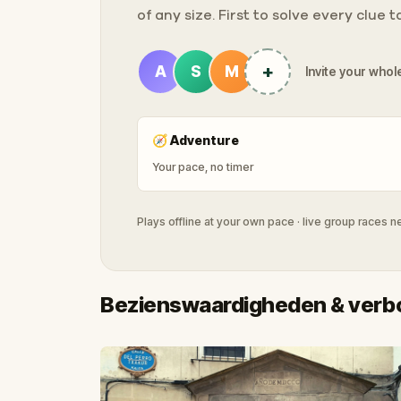
of any size. First to solve every clue 
+
A
S
M
Invite your whole
🧭
Adventure
Your pace, no timer
Plays offline at your own pace · live group races 
Bezienswaardigheden & verbo