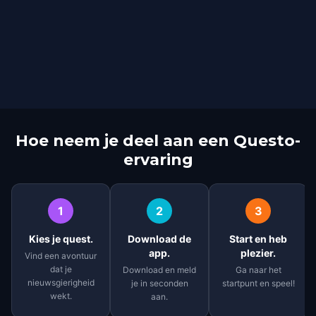
Hoe neem je deel aan een Questo-
ervaring
1
2
3
Kies je quest.
Download de
Start en heb
app.
plezier.
Vind een avontuur
dat je
Download en meld
Ga naar het
nieuwsgierigheid
je in seconden
startpunt en speel!
wekt.
aan.