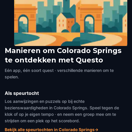
Manieren om Colorado Springs
Antlers Park
AdAmAn Alley
te ontdekken met Questo
Colorado Springs
,
United States of
Colorado Springs
,
United Stat
America
America
Eén app, één soort quest · verschillende manieren om te
spelen.
Als speurtocht
Los aanwijzingen en puzzels op bij echte
bezienswaardigheden in Colorado Springs. Speel tegen de
klok of op je eigen tempo · en neem een groep mee om te
strijden om een plek op het scorebord.
Bekijk alle speurtochten in Colorado Springs
→