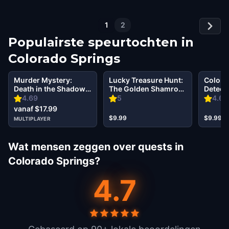
1
2
Populairste speurtochten in
Colorado Springs
Murder Mystery:
Lucky Treasure Hunt:
Colora
Death in the Shadows
The Golden Shamrock
Detect
in Downtown,
in Colorado Springs
Infiltra
4.69
5
4.6
Colorado Springs
Society
vanaf $17.99
$9.99
$9.99
MULTIPLAYER
Wat mensen zeggen over quests in
Colorado Springs?
4.7