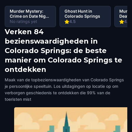
Murder Mystery:
Ghost Hunt in
Murde
Crime on Date Night
Colorado Springs
Death 
in Downtown,
Shado
No ratings yet
4.5
4.6
Colorado Springs
Down
Verken 84
Color
bezienswaardigheden in
Colorado Springs: de beste
manier om Colorado Springs te
ontdekken
Maak van de topbezienswaardigheden van Colorado Springs
je persoonlijke speeltuin. Los uitdagingen op locatie op om
verborgen geschiedenis te ontdekken die 99% van de
toeristen mist