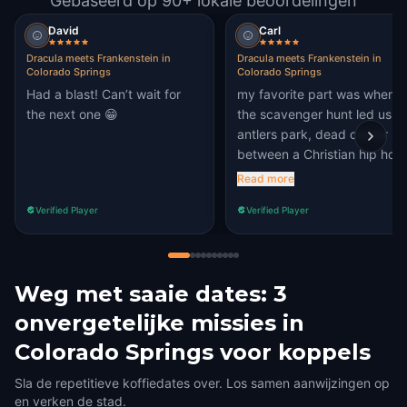
Gebaseerd op 90+ lokale beoordelingen
David
Carl
Dracula meets Frankenstein in
Dracula meets Frankenstein in
Colorado Springs
Colorado Springs
Had a blast! Can’t wait for
my favorite part was when
the next one 😁
the scavenger hunt led us to
antlers park, dead center
between a Christian hip hop
fiasco and crackheads acti
Read more
like oblivion NPC's!!
Verified Player
Verified Player
Weg met saaie dates: 3
onvergetelijke missies in
Colorado Springs voor koppels
Sla de repetitieve koffiedates over. Los samen aanwijzingen op
en verken de stad.