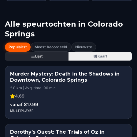
Alle speurtochten in
Colorado
Springs
Populairst
Meest beoordeeld
Nieuwste
Lijst
Kaart
Murder Mystery: Death in the Shadows in
Downtown, Colorado Springs
2.8 km | Avg. time: 90 min
4.69
vanaf $17.99
MULTIPLAYER
Dorothy’s Quest: The Trials of Oz in