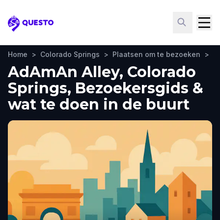
Questo
Home
>
Colorado Springs
>
Plaatsen om te bezoeken
>
A
AdAmAn Alley, Colorado
Springs, Bezoekersgids &
wat te doen in de buurt