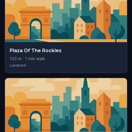
Plaza Of The Rockies
102
m ·
1
min walk
Landmark