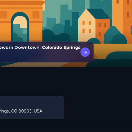
dows in Downtown, Colorado Springs
→
prings, CO 80903, USA