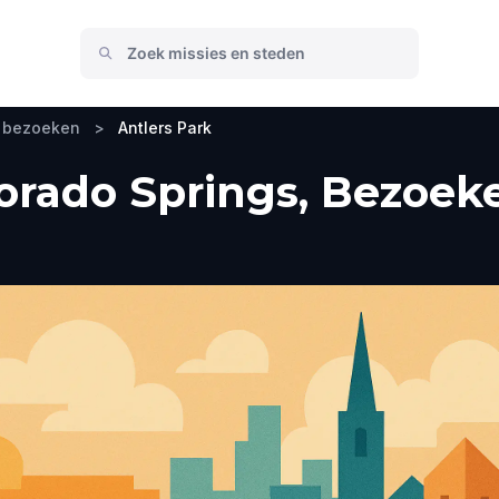
e bezoeken
>
Antlers Park
lorado Springs, Bezoek