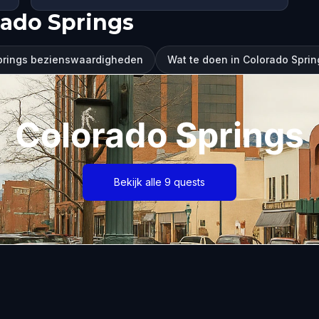
rado Springs
prings bezienswaardigheden
Wat te doen in Colorado Sprin
Colorado Springs
Bekijk alle 9 quests