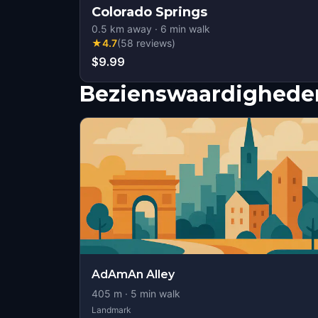
Colorado Springs
0.5
km away
·
6
min walk
★
4.7
(
58
reviews
)
$9.99
Bezienswaardigheden
AdAmAn Alley
405
m ·
5
min walk
Landmark