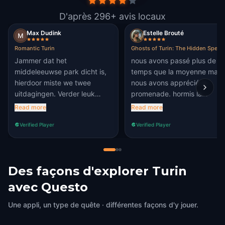
D'après 296+ avis locaux
Max Dudink
Estelle Brouté
Romantic Turin
Ghosts of Turin: The Hidden Spell
Jammer dat het
nous avons passé plus de
middeleeuwse park dicht is,
temps que la moyenne mais
hierdoor miste we twee
nous avons apprécié la
uitdagingen. Verder leuk
promenade. hormis la
verhaal die je langs een
dernière énigme où nous
Read more
Read more
aantal mooie plekken leidt
n'avions pas le mot en
Verified Player
Verified Player
die je anders niet zo snel zou
anglais, tout le reste était
zien.
accessible !
Des façons d'explorer Turin
avec Questo
Une appli, un type de quête · différentes façons d'y jouer.