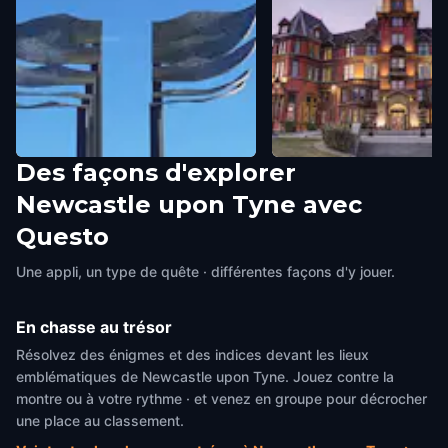
Des façons d'explorer
Tails of Flight
NCC
Newcastle upon Tyne avec
Newcastle upon Tyne
,
United
Newcastle upon Tyne
,
Unite
Kingdom
Kingdom
Questo
Une appli, un type de quête · différentes façons d'y jouer.
En chasse au trésor
Résolvez des énigmes et des indices devant les lieux
emblématiques de Newcastle upon Tyne. Jouez contre la
montre ou à votre rythme · et venez en groupe pour décrocher
une place au classement.