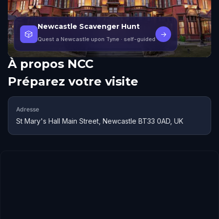
Newcastle Scavenger Hunt
🎲
→
Quest a Newcastle upon Tyne
· self-guided
À propos
NCC
Préparez votre visite
Adresse
St Mary's Hall Main Street, Newcastle BT33 0AD, UK