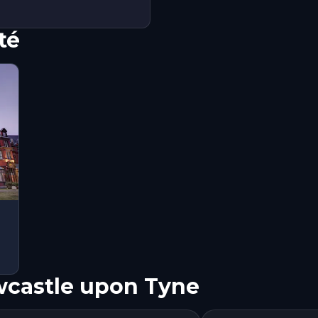
té
wcastle upon Tyne