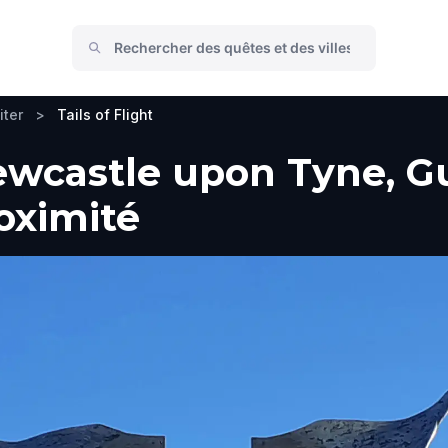
iter
>
Tails of Flight
Newcastle upon Tyne, G
roximité