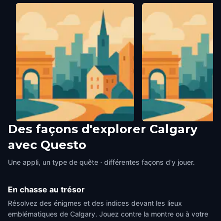
Des façons d'explorer Calgary
Mountie Statue at Fort Calgary
The Circle of Life Scu
avec Questo
Calgary
,
Canada
Calgary
,
Canada
Une appli, un type de quête · différentes façons d'y jouer.
En chasse au trésor
Résolvez des énigmes et des indices devant les lieux
emblématiques de Calgary. Jouez contre la montre ou à votre