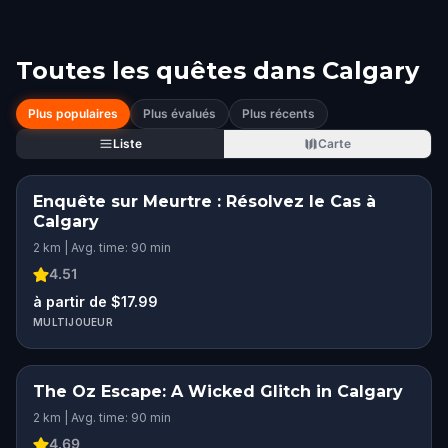
Toutes les quêtes dans
Calgary
Plus populaires
Plus évalués
Plus récents
Liste
Carte
Enquête sur Meurtre : Résolvez le Cas à
Calgary
2 km | Avg. time: 90 min
4.51
à partir de $17.99
MULTIJOUEUR
The Oz Escape: A Wicked Glitch in Calgary
2 km | Avg. time: 90 min
4.69