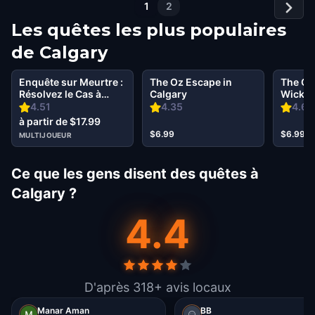
1
2
Les quêtes les plus populaires
de
Calgary
Enquête sur Meurtre :
The Oz Escape in
The Oz
Résolvez le Cas à
Calgary
Wicked 
Calgary
Calgar
4.51
4.35
4.69
à partir de $17.99
$6.99
$6.99
MULTIJOUEUR
Ce que les gens disent des quêtes à
Calgary ?
4.4
D'après 318+ avis locaux
Manar Aman
BB