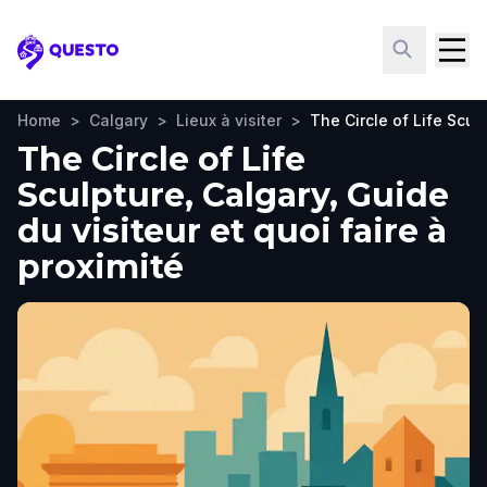
Questo
Home
>
Calgary
>
Lieux à visiter
>
The Circle of Life Scul
The Circle of Life
Sculpture, Calgary, Guide
du visiteur et quoi faire à
proximité