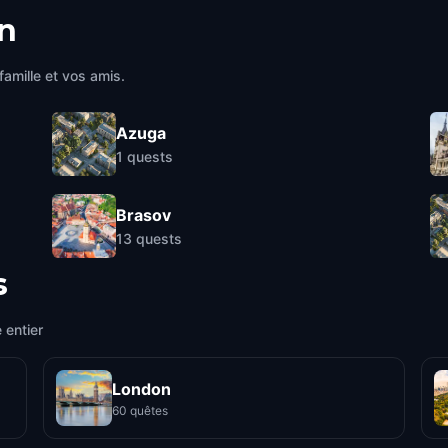
n
famille et vos amis.
Azuga
1
quests
Brasov
13
quests
s
 entier
London
60 quêtes