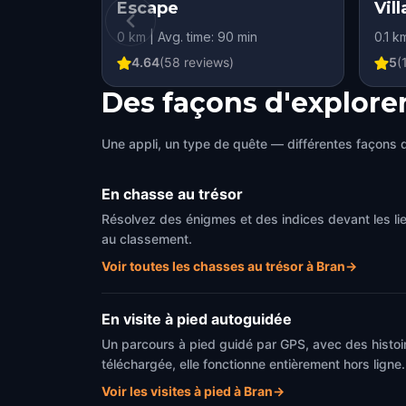
Escape
Vil
0 km | Avg. time: 90 min
0.1 k
4.64
(
58
reviews)
5
(
Des façons d'explore
Une appli, un type de quête — différentes façons d
En chasse au trésor
Résolvez des énigmes et des indices devant les l
au classement.
Voir toutes les chasses au trésor à Bran
→
En visite à pied autoguidée
Un parcours à pied guidé par GPS, avec des histoi
téléchargée, elle fonctionne entièrement hors ligne.
Voir les visites à pied à Bran
→