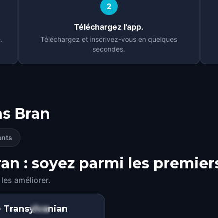
2
Téléchargez l'app.
.
Téléchargez et inscrivez-vous en quelques
secondes.
ns
Bran
ents
an : soyez parmi les premier
les améliorer.
 Transylvanian
STEP INTO THE STORY