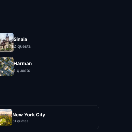
Sinaia
2
quests
Hărman
1
quests
New York City
51 quêtes