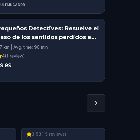
ULTIJUGADOR
Pequeños Detectives: Resuelve el
caso de los sentidos perdidos en
Valencia
.7 km | Avg. time: 90 min
4
(
1
review)
9.99
3.53
(
15
reviews)
4.5
(
2
rev