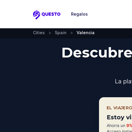
Regalos
Questo
Cities
>
Spain
>
Valencia
Descubre
La pla
EL VIAJER
Estoy v
Ahorra un
9
Acceso insta