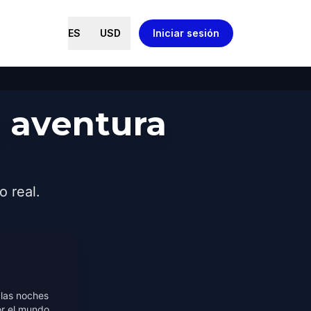
ES
USD
Iniciar sesión
 aventura
o real.
 las noches
or el mundo