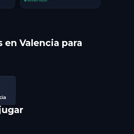
Verified Player
Verified Player
ripe.
s en Valencia para
cia
jugar