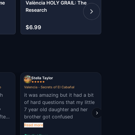
ime
València HOLY GRAIL: The
Murder My
Research
Date Night
desde $1
$6.99
MULTIJUGADO
Stella Taylor
Agnieszk
o
Valencia - Secrets of El Cabañal
Highlights of V
gh
it was amazing but it had a bit
the number
of hard questions that my little
ceramic m
y
7 year old daughter and her
as there w
fter
brother got confused
ere
Read more
be on