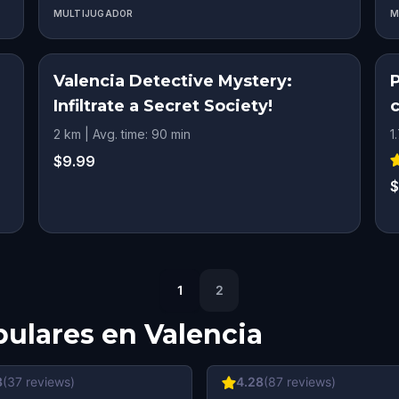
MULTIJUGADOR
M
Valencia Detective Mystery:
Infiltrate a Secret Society!
2 km | Avg. time: 90 min
1
$9.99
$
1
2
pulares en
Valencia
3
(
37
reviews)
4.28
(
87
reviews)