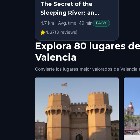
The Secret of the
Sleeping River: an
adventure in Valencia’s
4.7 km | Avg. time: 49 min
EASY
Turia Garden
4.67
(
3
reviews)
Explora 80 lugares de
Valencia
Convierte los lugares mejor valorados de Valencia e