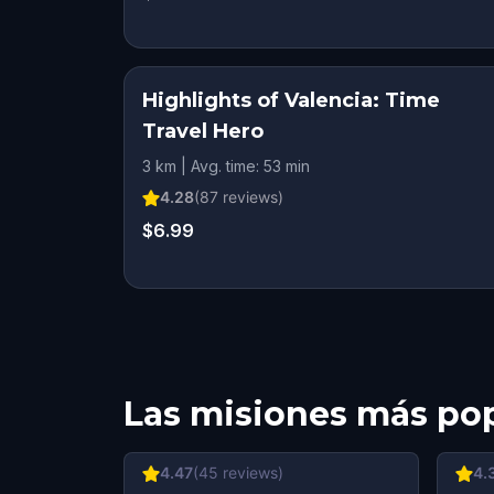
Highlights of Valencia: Time
Travel Hero
3 km | Avg. time: 53 min
4.28
(
87
reviews)
$6.99
Las misiones más po
4.47
(
45
reviews)
4.