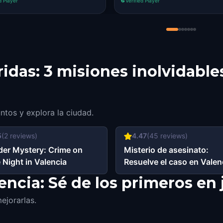
d Player
Verified Player
your left! However, minor g
rridas: 3 misiones inolvidable
untos y explora la ciudad.
5
(
2
reviews)
4.47
(
45
reviews)
er Mystery: Crime on
Misterio de asesinato:
 Night in Valencia
Resuelve el caso en Valen
ncia: Sé de los primeros en 
ejorarlas.