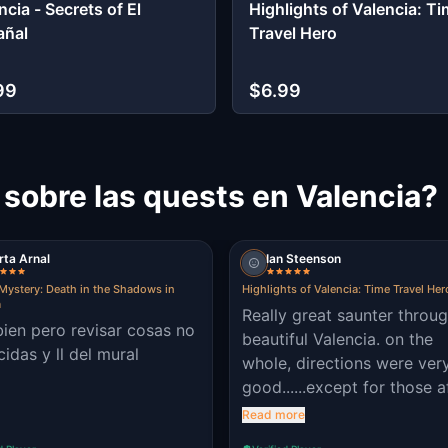
ncia - Secrets of El
Highlights of Valencia: T
añal
Travel Hero
99
$6.99
 sobre las quests en Valencia?
ta Arnal
Ian Steenson
Mystery: Death in the Shadows in
Highlights of Valencia: Time Travel Her
a
Really great saunter throu
ien pero revisar cosas no
beautiful Valencia. on the
cidas y ll del mural
whole, directions were ver
good......except for those a
the house of cats which w
Read more
wrong. The CCCC should 