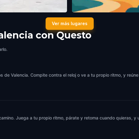
amiento de Valencia
Mercat Municipal
Ver más lugares
ia
,
Spain
Valencia
,
Spain
alencia con Questo
rlo.
 de Valencia. Compite contra el reloj o ve a tu propio ritmo, y reún
 camino. Juega a tu propio ritmo, párate y retoma cuando quieras, 