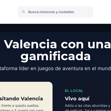
 Valencia con una
gamificada
taforma líder en juegos de aventura en el mund
O
EL LOCAL
isitando Valencia
Vivo aquí
%
frente a quests sueltas.
Adiós a las citas aburridas y
ntáneo a 5 quests top para
de película. Sal a caminar p