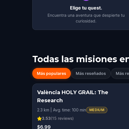
Elige tu quest.
Encuentra una aventura que despierte tu
curiosidad.
Todas las misiones e
Más populares
Más reseñados
Más re
València HOLY GRAIL: The
Research
2.3 km | Avg. time: 100 min
MEDIUM
3.53
(
15
reviews)
$6.99