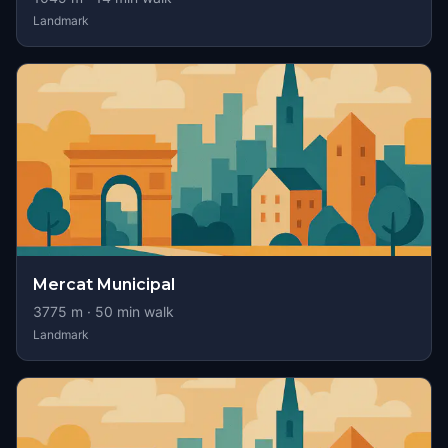
Landmark
Mercat Municipal
3775
m ·
50
min walk
Landmark