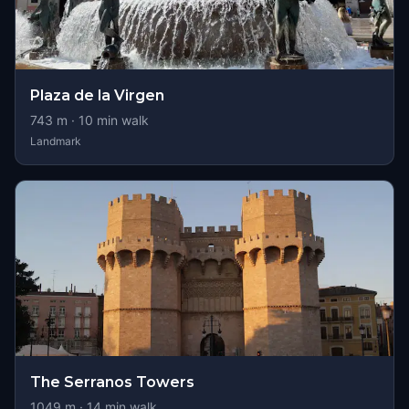
Plaza de la Virgen
743
m ·
10
min walk
Landmark
The Serranos Towers
1049
m ·
14
min walk