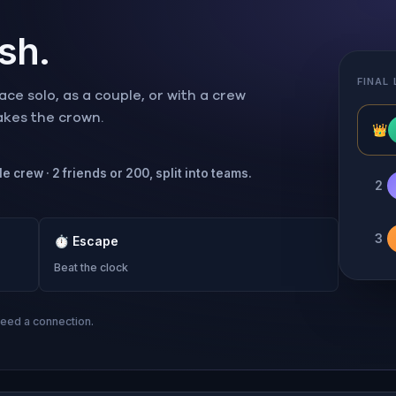
ish.
FINAL
ce solo, as a couple, or with a crew
takes the crown.
👑
e crew · 2 friends or 200, split into teams.
2
3
⏱
Escape
Beat the clock
need a connection.