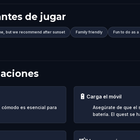
ntes de jugar
me, but we recommend after sunset
Family friendly
Fun to do as a
daciones
🔋
Carga el móvil
do cómodo es esencial para
Asegúrate de que el
batería. El quest se 