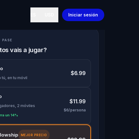
ES
USD
Iniciar sesión
U PASE
os vais a jugar?
lo
$6.99
 tú, en tu móvil
o
$11.99
ugadores, 2 móviles
$6/persona
rra un 14%
llowship
MEJOR PRECIO