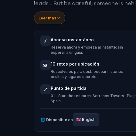
leads... But be careful, someone is neh
quickly. The search of the Holy Grail i
Leer más
hundreds of adventurers and now you 
Acceso instantáneo
⚡
Reserva ahora y empieza al instante: sin
esperar a un guía.
10 retos por ubicación
🧩
Resuélvelos para desbloquear historias
ocultas y lugares secretos.
Punto de partida
📍
01.- Start the research: Serranos Towers · Plaça
Spain
🌐
Disponible en
🇬🇧
English