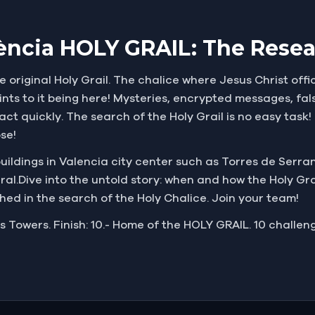
ència HOLY GRAIL: The Rese
e original Holy Grail. The chalice where Jesus Christ off
ints to it being here! Mysteries, encrypted messages, fals
act quickly. The search of the Holy Grail is no easy tas
se!
buildings in Valencia city center such as Torres de Serra
.Dive into the untold story: when and how the Holy Grail
ed in the search of the Holy Chalice. Join your team!
os Towers. Finish: 10.- Home of the HOLY GRAIL. 10 challen