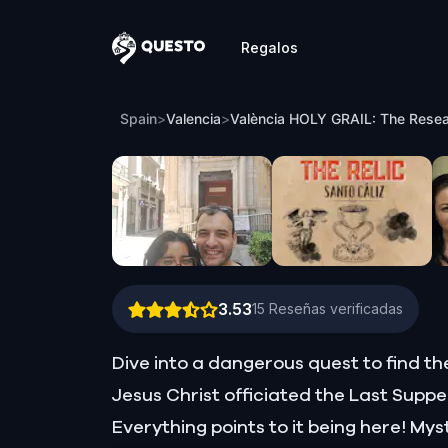
Regalos
Questo
València HOLY GRAIL: The Research
Spain
>
Valencia
>
València HOLY GRAIL: The Rese
3.53
15
Reseñas verificadas
Dive into a dangerous quest to find the
Jesus Christ officiated the Last Supper
Everything points to it being here! My