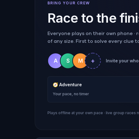
BRING YOUR CREW
Race to the fin
Everyone plays on their own phone · ra
of any size. First to solve every clue 
+
A
S
M
Invite your whol
🧭
Adventure
Your pace, no timer
Plays offline at your own pace · live group races 