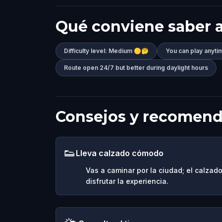
Qué conviene saber a
Difficulty level: Medium 🟡🤔
You can play anyti
Route open 24/7 but better during daylight hours
Consejos y recomen
👟
Lleva calzado cómodo
Vas a caminar por la ciudad; el calza
disfrutar la experiencia.