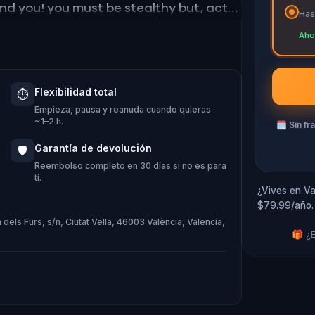
ind you! you must be stealthy but, act
Has
s no easy task! Thousands of years,
Aho
are very close!
Flexibilidad total
⏱️
Empieza, pausa y reanuda cuando quieras ·
~1–2 h.
🗓
Sin fr
Garantía de devolución
🛡️
Reembolso completo en 30 días si no es para
ti.
¿Vives en Va
$79.99/año.
 dels Furs, s/n, Ciutat Vella, 46003 València, Valencia,
🎁 ¿E