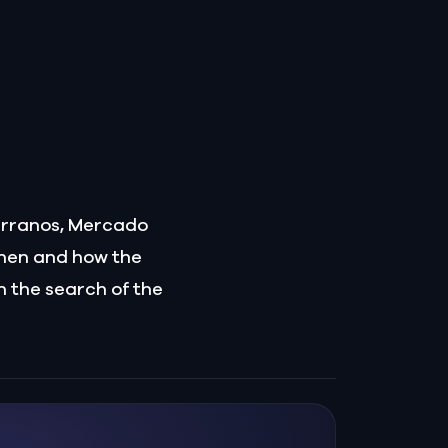
Serranos, Mercado
when and how the
n the search of the