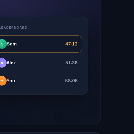
 LEADERBOARD
Sam
47:12
S
Alex
51:38
A
You
58:05
Y