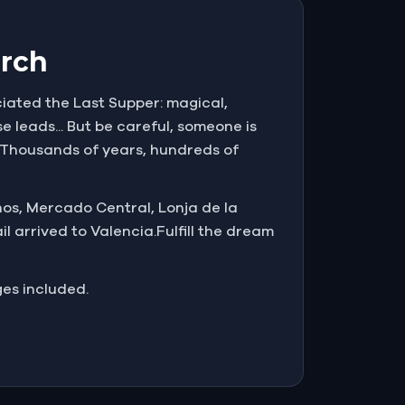
arch
iciated the Last Supper: magical,
e leads... But be careful, someone is
k! Thousands of years, hundreds of
nos, Mercado Central, Lonja de la
 arrived to Valencia.Fulfill the dream
ges included.