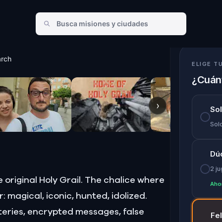
arch
ELIGE T
¿Cuánt
›
So
Solo
Dú
2 j
 original Holy Grail. The chalice where
Aho
: magical, iconic, hunted, idolized.
steries, encrypted messages, false
Fe