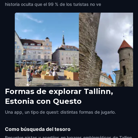
historia oculta que el 99 % de los turistas no ve
Formas de explorar Tallinn,
Town Hall Square
Viru Gate
Estonia con Questo
Tallinn, Estonia
,
Estonia
Tallinn, Estonia
,
Estonia
Una app, un tipo de quest: distintas formas de jugarlo.
Como búsqueda del tesoro
Resuelve pistas y acertijos en lugares emblemáticos de Tallinn,