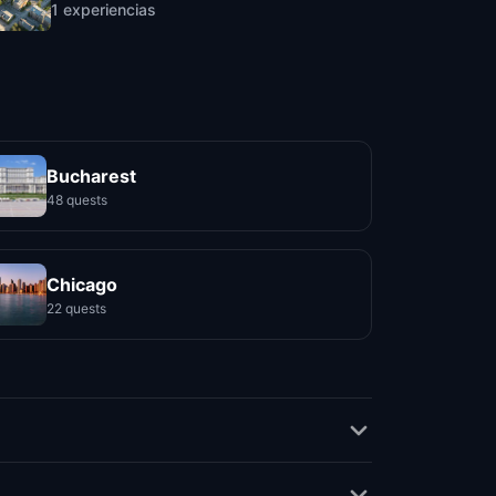
1
experiencias
Bucharest
48 quests
Chicago
22 quests