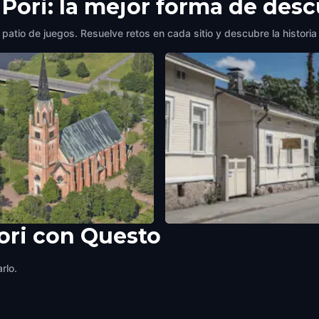
 Pori: la mejor forma de desc
 patio de juegos. Resuelve retos en cada sitio y descubre la historia
ori con Questo
ch
Building heritage museum
nland
Pori
,
Finland
rlo.