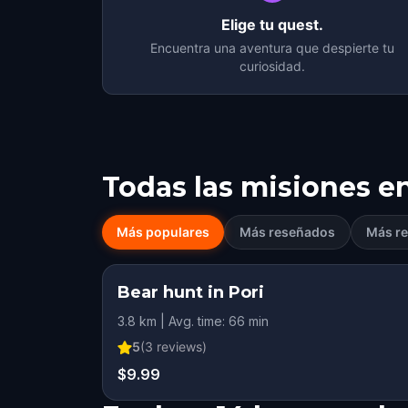
Elige tu quest.
Encuentra una aventura que despierte tu
curiosidad.
Todas las misiones e
Más populares
Más reseñados
Más re
Bear hunt in Pori
3.8 km | Avg. time: 66 min
5
(
3
reviews)
$9.99