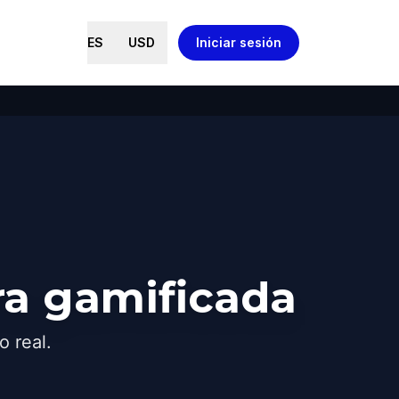
ES
USD
Iniciar sesión
ra gamificada
o real.