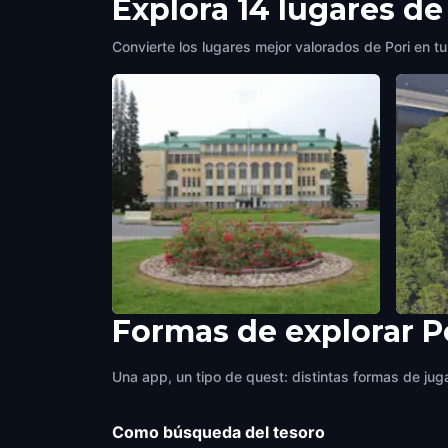
Explora 14 lugares de
Convierte los lugares mejor valorados de Pori en tu
Formas de explorar P
Pori gate
Chur
Pori
,
Finland
Pori
,
Fi
Una app, un tipo de quest: distintas formas de juga
Como búsqueda del tesoro