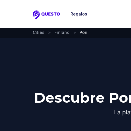
Regalos
Questo
Cities
>
Finland
>
Pori
Descubre Por
La pla