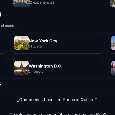
2
experiencias
s
 el mundo
New York City
51 quests
Washington D.C.
24 quests
s
¿Qué puedes hacer en Pori con Questo?
¿Cuántos juegos urbanos al aire libre hay en Pori?