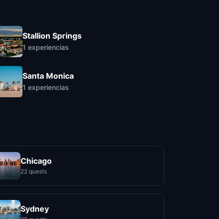
Stallion Springs
1
experiencias
Santa Monica
1
experiencias
Chicago
22 quests
Sydney