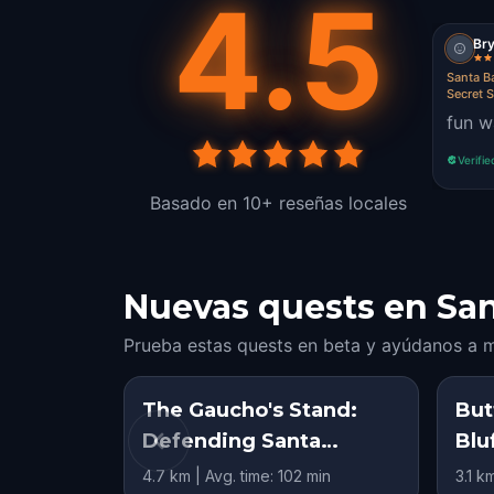
4.5
Br
Santa Ba
Secret S
fun w
Verifie
Basado en 10+ reseñas locales
Nuevas quests en San
Prueba estas quests en beta y ayúdanos a m
The Gaucho's Stand:
But
Defending Santa
Blu
Barbara
4.7 km | Avg. time: 102 min
3.1 k