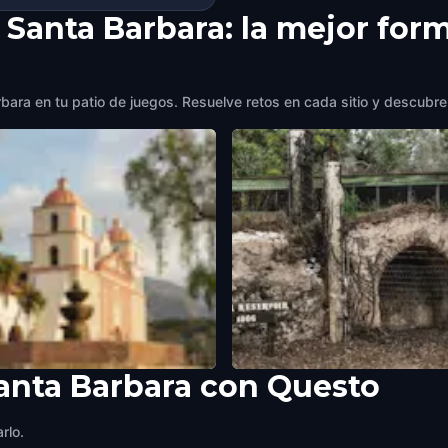
 Santa Barbara: la mejor for
ara en tu patio de juegos. Resuelve retos en cada sitio y descubre l
anta Barbara con Questo
 Barbara Mission
Lower Reservoir
Barbara
,
United States of America
Santa Barbara
,
United States of Ame
rlo.