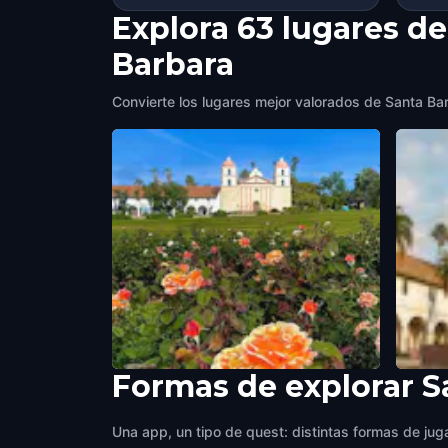
Explora 63 lugares de
Barbara
Convierte los lugares mejor valorados de Santa Barb
Formas de explorar S
Rose Garden
Santa
Santa Barbara
,
United States of America
Santa 
Una app, un tipo de quest: distintas formas de juga