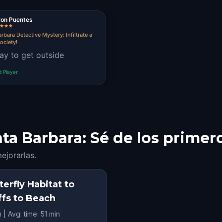
yon Puentes
rbara Detective Mystery: Infiltrate a
ociety!
ay to get outside
d Player
ta Barbara: Sé de los primer
ejorarlas.
terfly Habitat to
ffs to Beach
m | Avg. time: 51 min