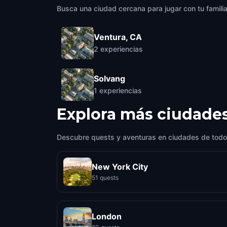
Busca una ciudad cercana para jugar con tu famili
Ventura, CA
2
experiencias
Solvang
1
experiencias
Explora más ciudade
Descubre quests y aventuras en ciudades de todo
New York City
51 quests
London