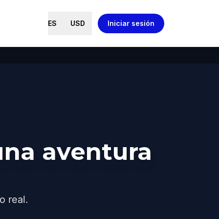
ES
USD
Iniciar sesión
una aventura
o real.