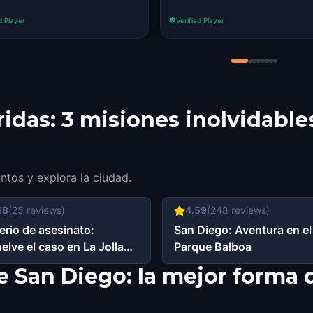
d Player
Verified Player
rridas: 3 misiones inolvidabl
untos y explora la ciudad.
68
(
25
reviews)
4.59
(
248
reviews)
erio de asesinato:
San Diego: Aventura en el
elve el caso en La Jolla
Parque Balboa
Diego
e San Diego: la mejor forma 