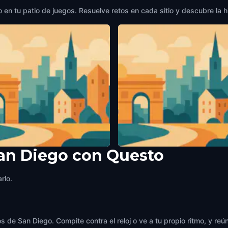
en tu patio de juegos. Resuelve retos en cada sitio y descubre la hi
San Diego con Questo
la Historical Society
Athenaeum Music & Arts Libr
ego
,
United States of America
San Diego
,
United States of America
rlo.
s de San Diego. Compite contra el reloj o ve a tu propio ritmo, y re