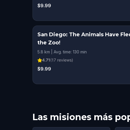
$9.99
San Diego: The Animals Have Fle
the Zoo!
5.8 km | Avg. time: 130 min
4.71
(
17
reviews)
$9.99
Las misiones más po