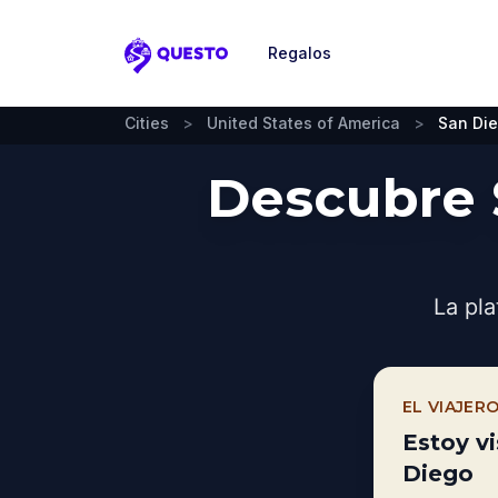
Regalos
Questo
Cities
>
United States of America
>
San Di
Descubre 
La pla
EL VIAJER
Estoy v
Diego