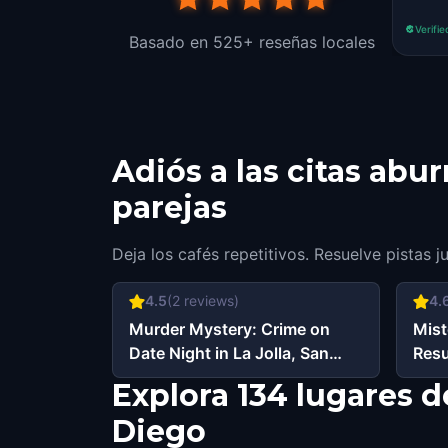
Verifie
Basado en 525+ reseñas locales
Adiós a las citas abu
parejas
Deja los cafés repetitivos. Resuelve pistas j
4.5
(
2
reviews)
4.
Murder Mystery: Crime on
Mist
Date Night in La Jolla, San
Resu
Diego
San 
Explora 134 lugares d
Diego