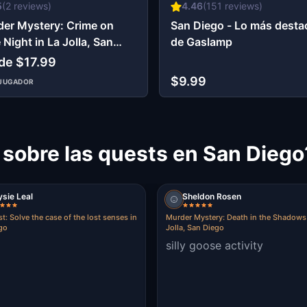
5
(
2
reviews)
4.46
(
151
reviews)
er Mystery: Crime on
San Diego - Lo más dest
 Night in La Jolla, San
de Gaslamp
go
de $17.99
$9.99
JUGADOR
 sobre las quests en San Diego
sie Leal
Sheldon Rosen
t: Solve the case of the lost senses in
Murder Mystery: Death in the Shadows 
go
Jolla, San Diego
silly goose activity