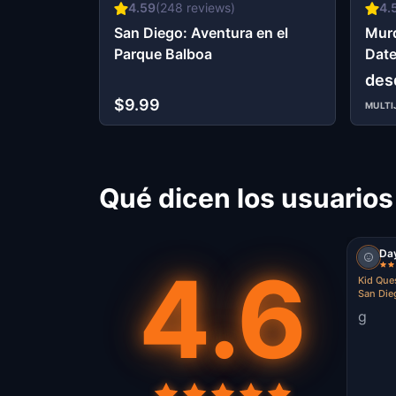
4.59
(
248
reviews)
4.
San Diego: Aventura en el
Murd
Parque Balboa
Date
Die
des
$9.99
MULTI
Qué dicen los usuarios
Day
4.6
Kid Ques
San Die
g