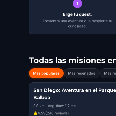
1
Elige tu quest.
Encuentra una aventura que despierte tu
curiosidad.
Todas las misiones e
Más populares
Más reseñados
Más re
San Diego: Aventura en el Parqu
Balboa
3.8 km | Avg. time: 112 min
4.59
(
248
reviews)