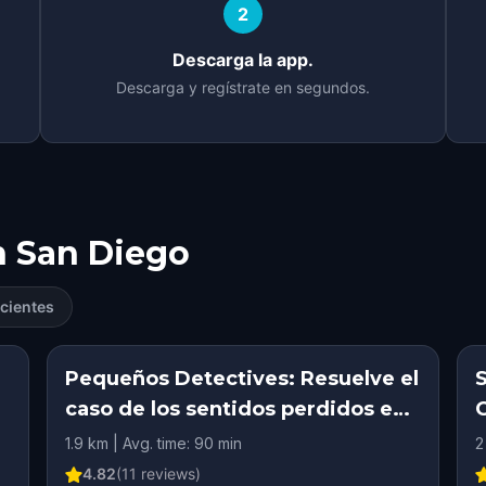
2
Descarga la app.
Descarga y regístrate en segundos.
n
San Diego
cientes
e
Pequeños Detectives: Resuelve el
caso de los sentidos perdidos en
San Diego
1.9 km | Avg. time: 90 min
2
4.82
(
11
reviews)