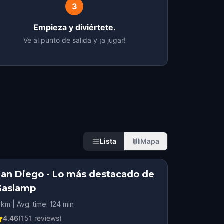
3
Empieza y diviértete.
Ve al punto de salida y ¡a jugar!
Lista
Mapa
San Diego - Lo más destacado de
Gaslamp
 km | Avg. time: 124 min
4.46
(
151
reviews)