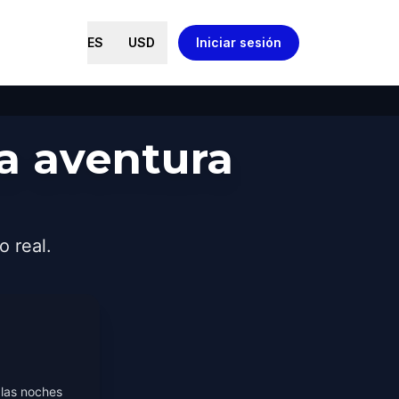
ES
USD
Iniciar sesión
a aventura
o real.
 las noches