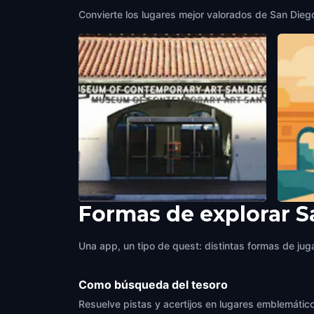
Convierte los lugares mejor valorados de San Diego 
Formas de explorar 
Museum of Contemporary Art
La Jol
San Diego
,
United States of America
San Di
Una app, un tipo de quest: distintas formas de juga
Como búsqueda del tesoro
Resuelve pistas y acertijos en lugares emblemático