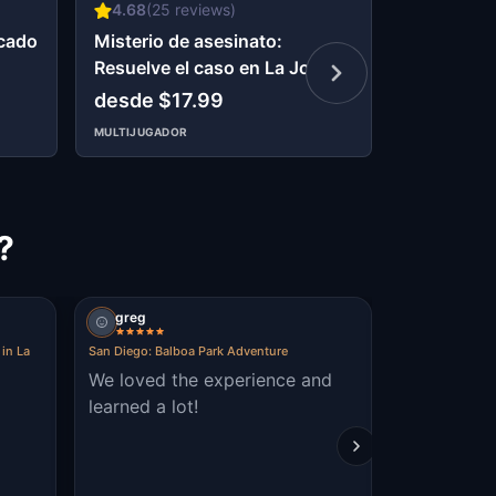
4.68
(
25
reviews)
4.82
(
11
r
acado
Misterio de asesinato:
Pequeños 
Resuelve el caso en La Jolla
Resuelve e
San Diego
sentidos 
desde $17.99
Diego
$9.99
MULTIJUGADOR
?
greg
dano576
in La
San Diego: Balboa Park Adventure
Kid Quest: Solve
San Diego
We loved the experience and
mommy! at. balboa. park. I.
learned a lot!
solved the. case. of. the.
miss