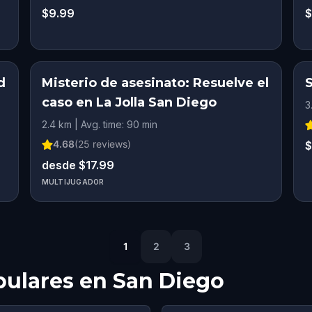
$9.99
$
d
Misterio de asesinato: Resuelve el
S
caso en La Jolla San Diego
3
2.4 km | Avg. time: 90 min
4.68
(
25
reviews)
$
desde $17.99
MULTIJUGADOR
1
2
3
pulares en
San Diego