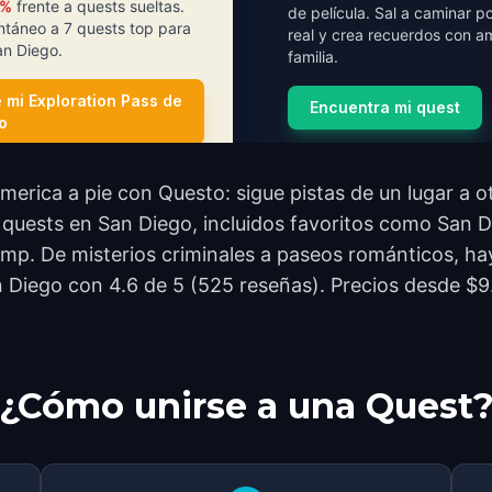
3%
frente a quests sueltas.
de película. Sal a caminar p
ntáneo a 7 quests top para
real y crea recuerdos con a
an Diego.
familia.
 mi Exploration Pass de
Encuentra mi quest
o
merica a pie con Questo: sigue pistas de un lugar a 
14 quests en San Diego, incluidos favoritos como San 
p. De misterios criminales a paseos románticos, hay
 Diego con 4.6 de 5 (525 reseñas). Precios desde $9.9
¿Cómo unirse a una Quest