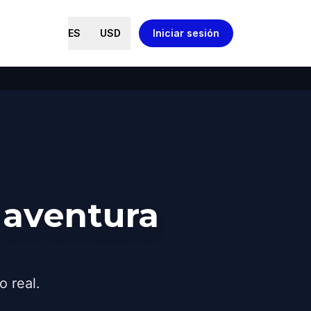
ES
USD
Iniciar sesión
 aventura
o real.