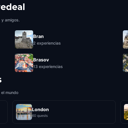
redeal
a y amigos.
Bran
2
experiencias
Brasov
13
experiencias
s
 el mundo
London
60 quests