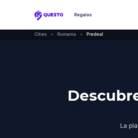
Regalos
Questo
Cities
>
Romania
>
Predeal
Descubre
La pla