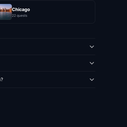
Chicago
22 quests
n?