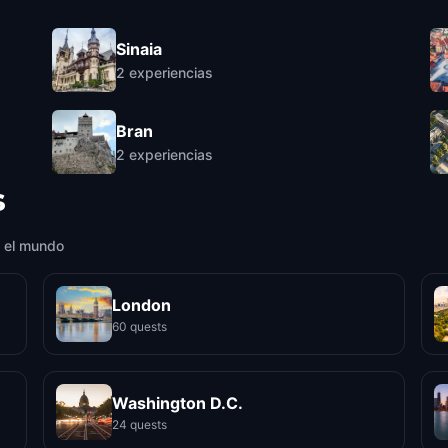
Sinaia
2
experiencias
Bran
2
experiencias
s
 el mundo
London
60 quests
Washington D.C.
24 quests