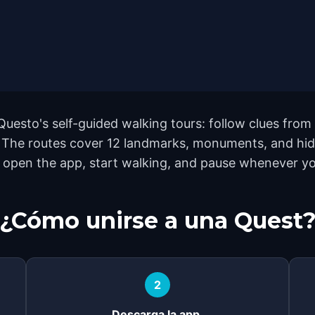
uesto's self-guided walking tours: follow clues fro
t. The routes cover 12 landmarks, monuments, and hid
 open the app, start walking, and pause whenever you
¿Cómo unirse a una Quest
2
Descarga la app.