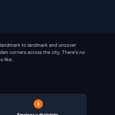
m landmark to landmark and uncover
den corners across the city. There's no
 like.
?
3
Empieza y diviértete.