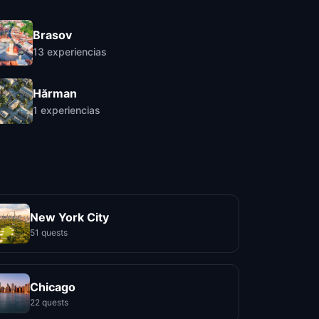
Brasov
13
experiencias
Hărman
1
experiencias
New York City
51 quests
Chicago
22 quests