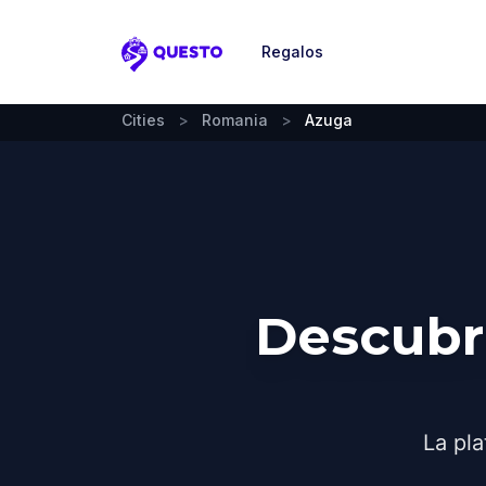
Regalos
Questo
Cities
>
Romania
>
Azuga
Descubr
La pla