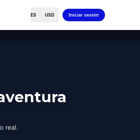
ES
USD
Iniciar sesión
aventura
o real.