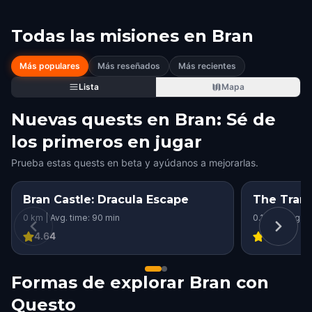
Todas las misiones en
Bran
Más populares
Más reseñados
Más recientes
Lista
Mapa
Nuevas quests en Bran: Sé de
los primeros en jugar
Prueba estas quests en beta y ayúdanos a mejorarlas.
Bran Castle: Dracula Escape
The Trans
0 km | Avg. time: 90 min
0.1 km | Avg. t
4.64
5
Formas de explorar Bran con
Questo