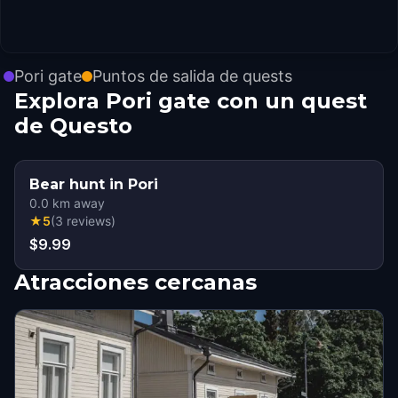
Pori gate
Puntos de salida de quests
Explora Pori gate con un quest
de Questo
Bear hunt in Pori
0.0
km away
★
5
(
3
reviews
)
$9.99
Atracciones cercanas