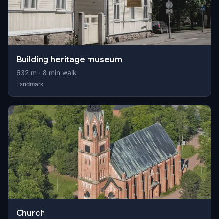
Building heritage museum
632
m ·
8
min walk
Landmark
Church