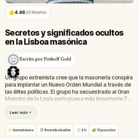
4.46
125
Reseñas
Secretos y significados ocultos
en la Lisboa masónica
Escrito por Pothoff Gold
Un grupo extremista cree que la masonería conspira
para implantar un Nuevo Orden Mundial a través de
las élites políticas. El grupo ha secuestrado al Gran
Maestro de la Logia portuguesa más importante.Tú
no crees esta teoría y viajarás por el centro de
Leer más
Lisboa, descubriendo misteriosos símbolos del siglo
XVIII, desarrollando tus conocimientos esotéricos
hasta que consigas liberar al rehén.Participa en esta
⚡ Instantáneo
🛡 Reembolsable
⏱ 2 h
🧩 13 puzzles
emocionante aventura y evita una conspiración que