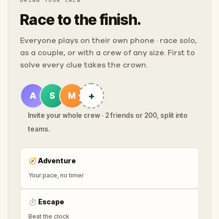
Race to the finish.
Everyone plays on their own phone · race solo,
as a couple, or with a crew of any size. First to
solve every clue takes the crown.
+
A
S
M
Invite your whole crew · 2 friends or 200, split into
teams.
🧭
Adventure
Your pace, no timer
⏱
Escape
Beat the clock