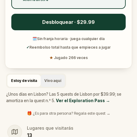
Desbloquear · $29.99
🗓
Sin franja horaria · juega cualquier día
✓
Reembolso total hasta que empieces a jugar
★
Jugado 266 veces
Estoy de visita
Vivo aquí
¿Unos días en Lisbon? Las 5 quests de Lisbon por $39.99; se
amortiza en la quest n.º 5.
Ver el Exploration Pass
→
🎁 ¿Es para otra persona? Regala este quest →
Lugares que visitarás
13