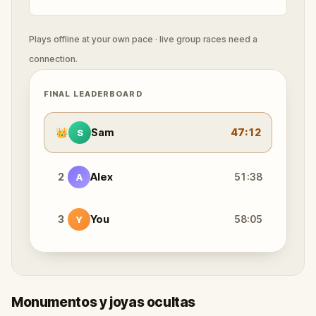
Plays offline at your own pace · live group races need a
connection.
FINAL LEADERBOARD
👑
Sam
47:12
S
2
Alex
51:38
A
3
You
58:05
Y
Monumentos y joyas ocultas