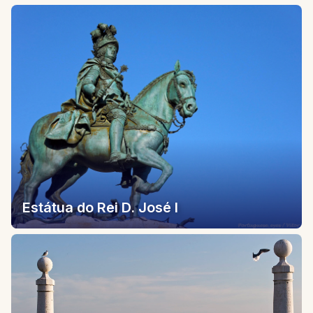
Estátua do Rei D. José I