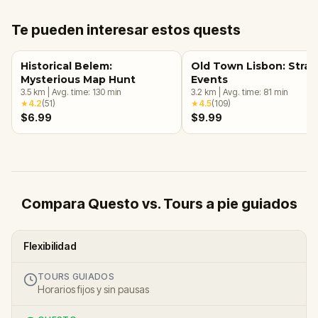
Te pueden interesar estos quests
Historical Belem:
Old Town Lisbon: Stra
Mysterious Map Hunt
Events
3.5
km
|
Avg. time:
130
min
3.2
km
|
Avg. time:
81
min
★
4.2
(
51
)
★
4.5
(
109
)
$6.99
$9.99
Compara Questo vs. Tours a pie guiados
Flexibilidad
TOURS GUIADOS
Horarios fijos y sin pausas