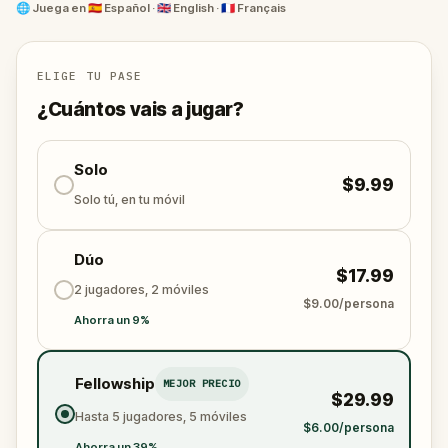
podría tener dimensiones internacionales.
🌐
Juega en
🇪🇸 Español · 🇬🇧 English · 🇫🇷 Français
ELIGE TU PASE
¿Cuántos vais a jugar?
Solo
$9.99
Solo tú, en tu móvil
Dúo
$17.99
2 jugadores, 2 móviles
$9.00/persona
Ahorra un 9%
Fellowship
MEJOR PRECIO
$29.99
Hasta 5 jugadores, 5 móviles
$6.00/persona
Ahorra un 39%