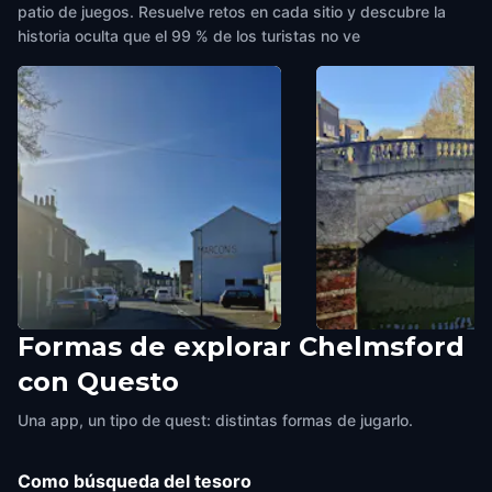
patio de juegos. Resuelve retos en cada sitio y descubre la
historia oculta que el 99 % de los turistas no ve
Formas de explorar Chelmsford
First Wireless Factory in the
Stone Bridge
con Questo
World
Chelmsford
,
United Kingd
Chelmsford
,
United Kingdom
Una app, un tipo de quest: distintas formas de jugarlo.
Como búsqueda del tesoro